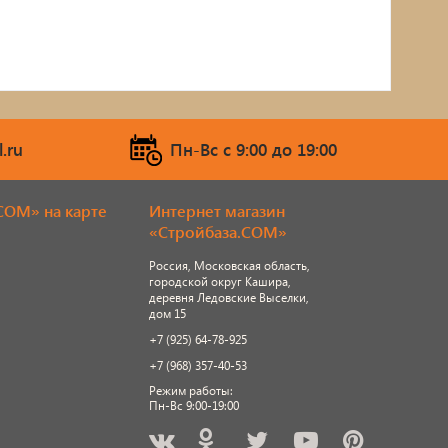
Строительное оборудование
Насосное оборудование
г/
Чучела животных и птиц
черепица
.ru
Пн-Вс c 9:00 до 19:00
Пароизоляция, пленки, мембраны,
COM» на карте
Интернет магазин
рубероид
«Стройбаза.COM»
Подвесные кресла
Россия, Московская область,
городской округ Кашира,
Ламинат
деревня Ледовские Выселки,
дом 15
+7 (925) 64-78-925
+7 (968) 357-40-53
Режим работы:
Пн-Вс 9:00-19:00