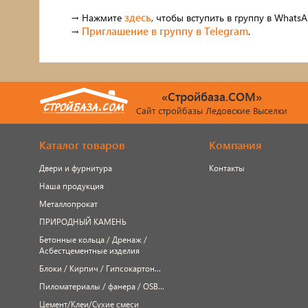
ПРИРОДНЫЙ КАМЕНЬ
здесь
‎→ Нажмите
, чтобы вступить в группу в WhatsA
Приглашение в группу в Telegram
→
.
Ручн
Бетонные кольца / Дренаж /
Мет
Асбестцементные изделия
«Стройбаза.COM»
Блоки / Кирпич / Гипсокартон...
Про
Сайт стройбазы Ледовские Выселки
Пиломатериалы / фанера / OSB...
Проп
Каталог товаров
Компания
Цемент/Клеи/Сухие смеси
Печи
Двери и фурнитура
Контакты
Наша продукция
Утеплитель
сопу
Металлопрокат
ПРИРОДНЫЙ КАМЕНЬ
Бетонные кольца / Дренаж /
Асбестцементные изделия
Блоки / Кирпич / Гипсокартон...
Пиломатериалы / фанера / OSB...
Цемент/Клеи/Сухие смеси