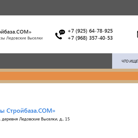
+7 (925) 64-78-925
ойбаза.COM»
+7 (968) 357-40-53
азы Ледовские Выселки
ля: поликарбонат / профлист /
Брусчатка/Тротуарная пли
ица...
Купели и бассейны из
енты ковки
лы Стройбаза.COM»
полипропилена
 деревня Ледовские Выселки, д., 15
красочные материалы
Облицовочная плитка
тро-бензо инструменты
Мангалы