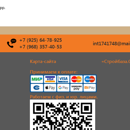
pp.
ой инструмент
Септики ТОПАС
изы
Наружная отделка: сайдин
+7 (925) 64-78-925
фКрепеж
фасадные панели/плитка/
int1741748@mail
+7 (968) 357-40-53
Сетка
итки для дерева
Карта-сайта
«Стройбаза.
Садовая и дачная техника
 для бани, отопления,
Принимаем к оплате:
Свайный фундамент
тствующие товары
Работаем с физ. и юр. лицами.