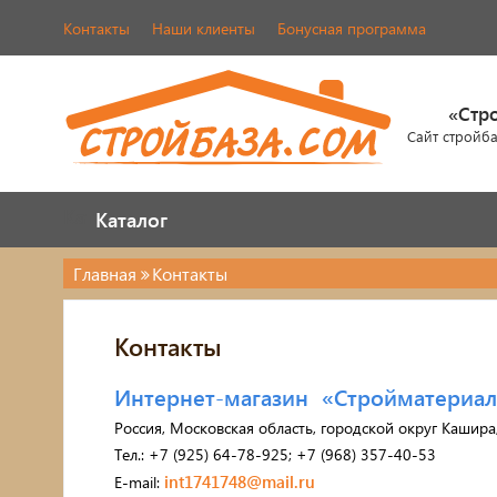
Контакты
Наши клиенты
Бонусная программа
«Стр
Сайт стройб
Каталог
Каталог
Главная
Контакты
Двери и фурнитура
Кров
Контакты
Наша продукция
череп
Элем
Интернет-магазин «Стройматериа
Металлопрокат
Россия, Московская область, городской округ Кашира,
Лако
Тел.: +7 (925) 64-78-925; +7 (968) 357-40-53
Фасады AMK
int1741748@mail.ru
E-mail:
Элек