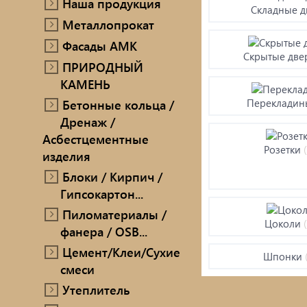
Наша продукция
Складные д
ПРИРОДНЫЙ КАМЕНЬ
Металлопрокат
Ручн
Фасады AMK
Бетонные кольца / Дренаж /
Скрытые дв
ПРИРОДНЫЙ
Мет
Асбестцементные изделия
КАМЕНЬ
Блоки / Кирпич / Гипсокартон...
Про
Бетонные кольца /
Переклади
Дренаж /
Пиломатериалы / фанера / OSB...
Проп
Асбестцементные
Розетки
изделия
Цемент/Клеи/Сухие смеси
Печи
Блоки / Кирпич /
Гипсокартон...
Утеплитель
сопу
Пиломатериалы /
Цоколи
фанера / OSB...
Цемент/Клеи/Сухие
Шпонки
смеси
Утеплитель