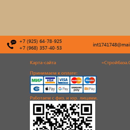
+7 (925) 64-78-925
int1741748@mail
+7 (968) 357-40-53
Карта-сайта
«Стройбаза.
Принимаем к оплате:
Работаем с физ. и юр. лицами.