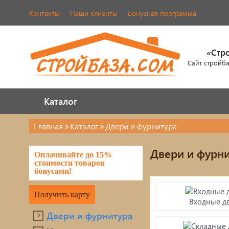
Контакты
Наши клиенты
Бонусная программа
«Стр
Сайт стройб
Каталог
Каталог
Главная
Каталог
Двери и фурнитура
Двери и фурнитура
Кров
Двери и фурни
Оплачивайте до 15%
Наша продукция
череп
стоимости товаров
бонусами!
Элем
Металлопрокат
Получить карту
Входные д
Лако
Фасады AMK
Двери и фурнитура
Элек