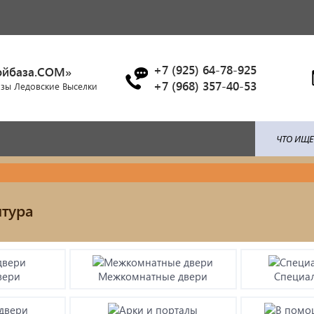
+7 (925) 64-78-925
ойбаза.COM»
+7 (968) 357-40-53
азы Ледовские Выселки
ля: поликарбонат / профлист /
Брусчатка/Тротуарная пли
тура
ица...
Купели и бассейны из
енты ковки
полипропилена
вери
Межкомнатные двери
Специа
красочные материалы
Облицовочная плитка
тро-бензо инструменты
Мангалы