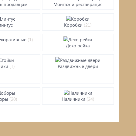
ь продавцам
Монтаж и реставрация
Строительное оборудование
Насосное оборудование
линтус
Коробки
(21)
г/
Чучела животных и птиц
екоративные
(1)
черепица
Деко рейка
Пароизоляция, пленки, мембраны,
рубероид
ойки
(1)
Раздвижные двери
Подвесные кресла
Ламинат
боры
(20)
Наличники
(24)