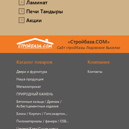
Ламинат
Печи Тандыры
Акции
«Стройбаза.COM»
Сайт стройбазы Ледовские Выселки
Каталог товаров
Компания
Двери и фурнитура
Контакты
Наша продукция
Металлопрокат
ПРИРОДНЫЙ КАМЕНЬ
Бетонные кольца / Дренаж /
Асбестцементные изделия
Блоки / Кирпич / Гипсокартон...
Пиломатериалы / фанера / OSB...
Цемент/Клеи/Сухие смеси