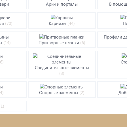
вери
Арки и порталы
В помощ
ой инструмент
Септики ТОПАС
ери
(70)
Карнизы
(44)
П
изы
Наружная отделка: сайдин
Профили д
фКрепеж
фасадные панели/плитка/
ны
(14)
Притворные планки
(6)
Сетка
итки для дерева
(6)
Ст
Садовая и дачная техника
Соединительные элементы
 для бани, отопления,
(3)
Свайный фундамент
тствующие товары
(4)
Опорные элементы
(2)
До
(1)