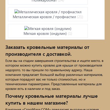
черепица...
Элементы ковки
Металлическая кровля / профнастил
(21)
Лакокрасочные материалы
Мягкая кровля (ондулин)
(1)
Электро-бензо инструменты
Заказать кровельные материалы от
Черепица
Ручной инструмент
производителя с доставкой.
Если вы на стадии завершения строительства и ищете место, в
Метизы
котором можно купить кровлю для крыши от производителя
Доборные элементы
(60)
недорого, то вы пришли по правильному адресу. Наша
компания предлагает большой выбор различных материалов,
ПрофКрепеж
которые порадуют вас не только стоимостью, но и
техническими параметрами. Представленные материалы для
Пропитки для дерева
Мансардные окна, чердачные лестницы
кровли есть в наличии и под заказ.
Почему кровельные материалы лучше
Печи для бани, отопления,
купить в нашем магазине?
Компания «Стройбаза.СОМ» предлагает выгодные условия