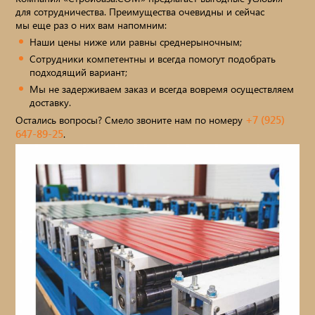
сопутствующие товары
для сотрудничества. Преимущества очевидны и сейчас
мы еще раз о них вам напомним:
Брусчатка/Тротуарная плитка
Наши цены ниже или равны среднерыночным;
Сотрудники компетентны и всегда помогут подобрать
Купели и бассейны из полипропилена
подходящий вариант;
Мы не задерживаем заказ и всегда вовремя осуществляем
Облицовочная плитка
доставку.
+7 (925)
Остались вопросы? Смело звоните нам по номеру
Мангалы
647-89-25
.
Септики ТОПАС