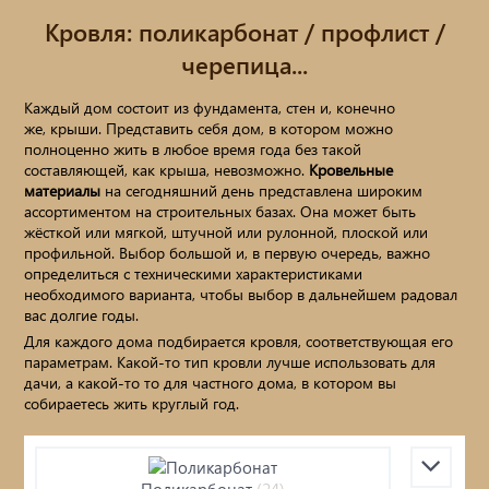
Металлопрокат
Кровля: поликарбонат / профлист /
Фасады AMK
черепица...
Каждый дом состоит из фундамента, стен и, конечно
ПРИРОДНЫЙ КАМЕНЬ
же, крыши. Представить себя дом, в котором можно
полноценно жить в любое время года без такой
Бетонные кольца / Дренаж /
составляющей, как крыша, невозможно.
Кровельные
материалы
на сегодняшний день представлена широким
ассортиментом на строительных базах. Она может быть
Асбестцементные изделия
жёсткой или мягкой, штучной или рулонной, плоской или
Блоки / Кирпич / Гипсокартон...
профильной. Выбор большой и, в первую очередь, важно
определиться с техническими характеристиками
необходимого варианта, чтобы выбор в дальнейшем радовал
Пиломатериалы / фанера / OSB...
вас долгие годы.
Для каждого дома подбирается кровля, соответствующая его
Цемент/Клеи/Сухие смеси
параметрам. Какой-то тип кровли лучше использовать для
дачи, а какой-то то для частного дома, в котором вы
собираетесь жить круглый год.
Утеплитель
Кровля: поликарбонат / профлист /
Поликарбонат
(24)