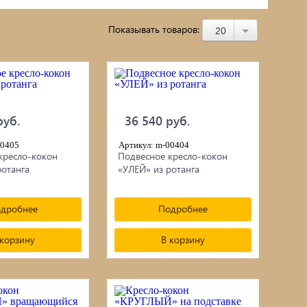
Строительное оборудование
Показывать товаров:
20
Насосное оборудование
г/
Чучела животных и птиц
черепица
Пароизоляция, пленки, мембраны,
руб.
36 540 руб.
рубероид
00405
Артикул: m-00404
кресло-кокон
Подвесное кресло-кокон
Подвесные кресла
ротанга
«УЛЕЙ» из ротанга
Ламинат
дробнее
Подробнее
 корзину
В корзину