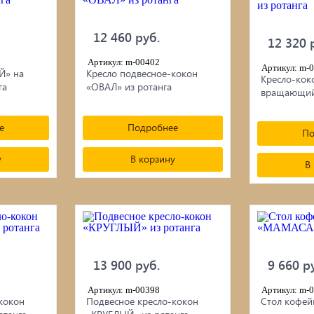
12 460 руб.
12 320 
Артикул: m-00402
Артикул: m-
Й» на
Кресло подвесное-кокон
Кресло-кок
га
«ОВАЛ» из ротанга
вращающийс
е
Подробнее
По
у
В корзину
В
13 900 руб.
9 660 р
Артикул: m-00398
Артикул: m-
кокон
Подвесное кресло-кокон
Стол кофе