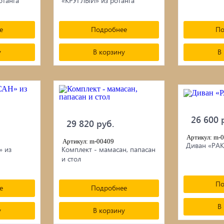
отанга
«КРУГЛЫЙ» из ротанга
е
Подробнее
По
у
В корзину
В
26 600 
29 820 руб.
Артикул: m-
Артикул: m-00409
Диван «РА
 из
Комплект - мамасан, папасан
и стол
По
е
Подробнее
В
у
В корзину