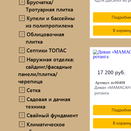
«ДЛЯ ДВОИХ» из р
Брусчатка/
Тротуарная плитка
Купели и бассейны
Подробне
из полипропилена
В корзин
Облицовочная
плитка
Септики ТОПАС
Наружная отделка:
сайдинг/фасадные
17 200 руб.
панели/плитка/
черепица
Артикул: m-00408
Диван «МАМАСАН»
Сетка
ротанга
Садовая и дачная
техника
Подробне
Свайный фундамент
В корзин
Климатическое