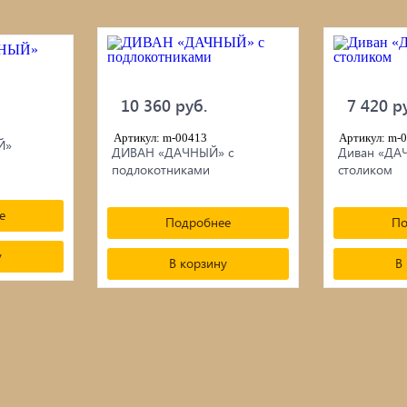
10 360 руб.
7 420 р
Артикул: m-00413
Артикул: m-
Й»
ДИВАН «ДАЧНЫЙ» с
Диван «ДА
подлокотниками
столиком
е
Подробнее
По
у
В корзину
В