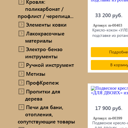
Кровля:
поликарбонат /
33 200 руб.
профлист / черепица...
Элементы ковки
Артикул: m-00403
Кресло-кокон «УЛЕ
Лакокрасочные
подставке из ротан
материалы
Электро-бензо
Подробне
инструменты
Ручной инструмент
В корзин
Метизы
ПрофКрепеж
Пропитки для
дерева
Печи для бани,
17 900 руб.
отопления,
Артикул: m-00399
сопутствующие товары
Подвесное кресло-