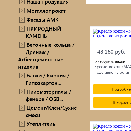
Наша продукция
ПРИРОДНЫЙ КАМЕНЬ
Металлопрокат
Ручн
Фасады AMK
Бетонные кольца / Дренаж /
ПРИРОДНЫЙ
Мет
Асбестцементные изделия
КАМЕНЬ
Блоки / Кирпич / Гипсокартон...
Про
Бетонные кольца /
48 160 руб.
Дренаж /
Пиломатериалы / фанера / OSB...
Проп
Асбестцементные
Артикул: m-00406
изделия
Кресло-кокон «MAX
Цемент/Клеи/Сухие смеси
Печи
подставке из ротан
Блоки / Кирпич /
Гипсокартон...
Утеплитель
сопу
Подробне
Пиломатериалы /
фанера / OSB...
В корзин
Цемент/Клеи/Сухие
смеси
Утеплитель