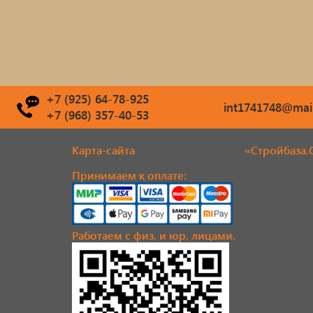
+7 (925) 64-78-925
int1741748@mail
+7 (968) 357-40-53
Карта-сайта
«Стройбаза.
Принимаем к оплате:
Работаем с физ. и юр. лицами.