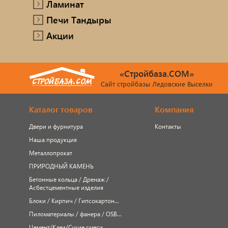
Ламинат
Печи Тандыры
Акции
«Стройбаза.COM»
Сайт стройбазы Ледовские Выселки
Каталог товаров
Компания
Двери и фурнитура
Контакты
Наша продукция
Металлопрокат
ПРИРОДНЫЙ КАМЕНЬ
Бетонные кольца / Дренаж /
Асбестцементные изделия
Блоки / Кирпич / Гипсокартон...
Пиломатериалы / фанера / OSB...
Цемент/Клеи/Сухие смеси