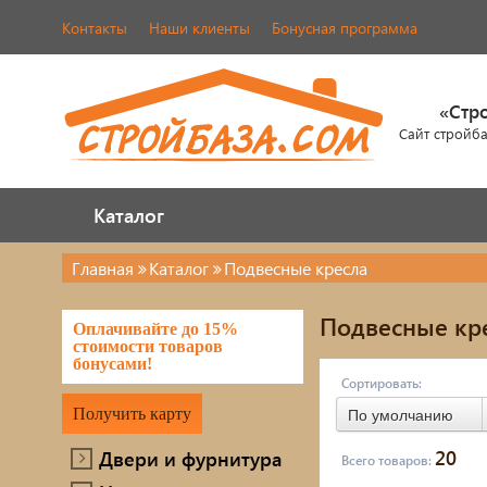
Контакты
Наши клиенты
Бонусная программа
«Стр
Сайт стройб
Каталог
Каталог
Главная
Каталог
Подвесные кресла
Двери и фурнитура
Кров
Подвесные кр
Оплачивайте до 15%
Наша продукция
череп
стоимости товаров
бонусами!
Элем
Сортировать:
Металлопрокат
Получить карту
По умолчанию
Лако
Фасады AMK
20
Двери и фурнитура
Всего товаров:
Элек