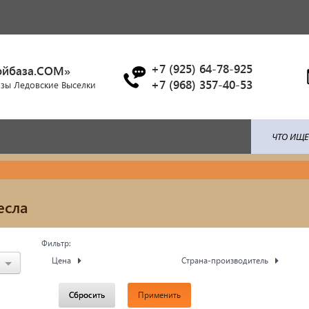
+7 (925) 64-78-925
ойбаза.COM»
+7 (968) 357-40-53
азы Ледовские Выселки
ля: поликарбонат / профлист /
Брусчатка/Тротуарная пли
есла
ица...
Купели и бассейны из
енты ковки
Фильтр:
полипропилена
Цена
Страна-производитель
красочные материалы
Облицовочная плитка
Сбросить
Применить
тро-бензо инструменты
Мангалы