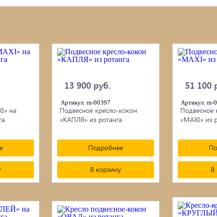
ой инструмент
Септики ТОПАС
изы
Наружная отделка: сайдин
фКрепеж
фасадные панели/плитка/
13 900 руб.
51 100 
Сетка
итки для дерева
Артикул: m-00397
Артикул: m-
Садовая и дачная техника
I» на
Подвесное кресло-кокон
Подвесное 
 для бани, отопления,
га
«КАПЛЯ» из ротанга
«MAXI» из 
Свайный фундамент
тствующие товары
е
Подробнее
По
у
В корзину
В