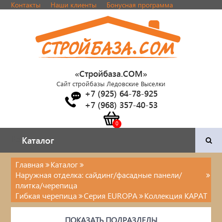
Контакты
Наши клиенты
Бонусная программа
«Стройбаза.COM»
Сайт стройбазы Ледовские Выселки
+7 (925) 64-78-925
+7 (968) 357-40-53
Каталог
Каталог
Главная
Каталог
Наружная отделка: сайдинг/фасадные панели/
Двери и фурнитура
плитка/черепица
Гибкая черепица
Серия EUROPA
Коллекция КАРАТ
Наша продукция
ПОКАЗАТЬ ПОДРАЗДЕЛЫ