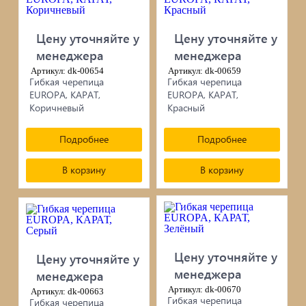
черепица...
Цену уточняйте у
Цену уточняйте у
Элементы ковки
менеджера
менеджера
Артикул: dk-00654
Артикул: dk-00659
Лакокрасочные материалы
Гибкая черепица
Гибкая черепица
EUROPA, КАРАТ,
EUROPA, КАРАТ,
Коричневый
Электро-бензо инструменты
Красный
Подробнее
Подробнее
Ручной инструмент
В корзину
В корзину
Метизы
ПрофКрепеж
Пропитки для дерева
Цену уточняйте у
Цену уточняйте у
менеджера
менеджера
Печи для бани, отопления,
Артикул: dk-00670
Артикул: dk-00663
Гибкая черепица
Гибкая черепица