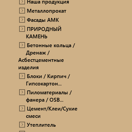
Наша продукция
ПРИРОДНЫЙ КАМЕНЬ
Металлопрокат
Ручн
Фасады AMK
Бетонные кольца / Дренаж /
ПРИРОДНЫЙ
Мет
Асбестцементные изделия
КАМЕНЬ
Блоки / Кирпич / Гипсокартон...
Про
Бетонные кольца /
Дренаж /
Пиломатериалы / фанера / OSB...
Проп
Асбестцементные
изделия
Цемент/Клеи/Сухие смеси
Печи
Блоки / Кирпич /
Гипсокартон...
Утеплитель
сопу
Пиломатериалы /
фанера / OSB...
Цемент/Клеи/Сухие
смеси
Утеплитель