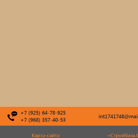
+7 (925) 64-78-925
int1741748@mail
+7 (968) 357-40-53
Карта-сайта
«Стройбаза.