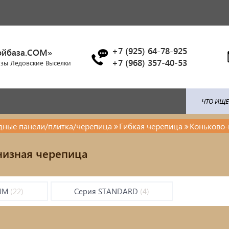
+7 (925) 64-78-925
ойбаза.COM»
+7 (968) 357-40-53
азы Ледовские Выселки
адные панели/плитка/черепица
Гибкая черепица
Коньково-
ля: поликарбонат / профлист /
Брусчатка/Тротуарная пли
низная черепица
ица...
Купели и бассейны из
енты ковки
полипропилена
IUM
(22)
Серия STANDARD
(4)
красочные материалы
Облицовочная плитка
тро-бензо инструменты
Мангалы