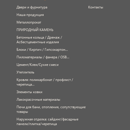
Двери и фурнитура
Контакты
Наша продукция
Металлопрокат
ПРИРОДНЫЙ КАМЕНЬ
Бетонные кольца / Дренаж /
Асбестцементные изделия
Блоки / Кирпич / Гипсокартон...
Пиломатериалы / фанера / OSB...
Цемент/Клеи/Сухие смеси
Утеплитель
Кровля: поликарбонат / профлист /
черепица...
Элементы ковки
Лакокрасочные материалы
Печи для бани, отопления, сопутствующие
товары
Наружная отделка: сайдинг/фасадные
панели/плитка/черепица