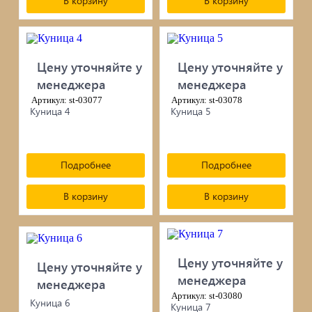
В корзину
В корзину
сопутствующие товары
Брусчатка/Тротуарная плитка
Купели и бассейны из полипропилена
Цену уточняйте у
Цену уточняйте у
менеджера
менеджера
Облицовочная плитка
Артикул: st-03077
Артикул: st-03078
Куница 4
Куница 5
Мангалы
Септики ТОПАС
Подробнее
Подробнее
В корзину
В корзину
Цену уточняйте у
Цену уточняйте у
менеджера
менеджера
Артикул: st-03080
Куница 6
Куница 7