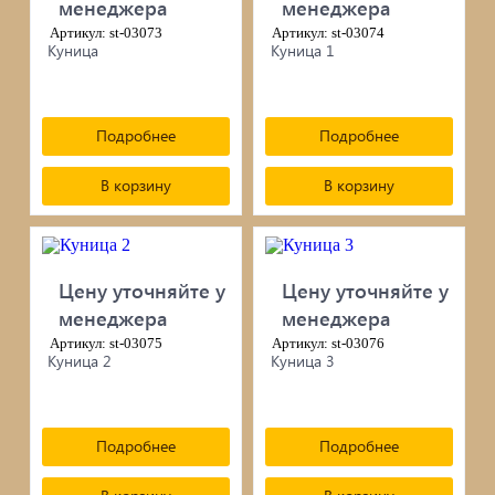
менеджера
менеджера
черепица...
Артикул: st-03073
Артикул: st-03074
Куница
Куница 1
Элементы ковки
Лакокрасочные материалы
Подробнее
Подробнее
Электро-бензо инструменты
В корзину
В корзину
Ручной инструмент
Метизы
Цену уточняйте у
Цену уточняйте у
менеджера
менеджера
ПрофКрепеж
Артикул: st-03075
Артикул: st-03076
Куница 2
Куница 3
Пропитки для дерева
Печи для бани, отопления,
Подробнее
Подробнее