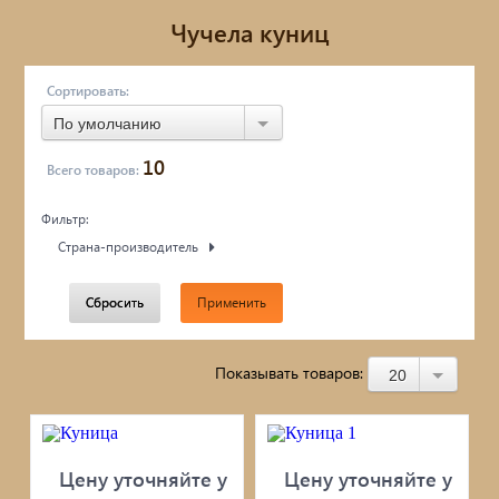
Металлопрокат
Чучела куниц
Фасады AMK
Сортировать:
ПРИРОДНЫЙ КАМЕНЬ
По умолчанию
10
Бетонные кольца / Дренаж /
Всего товаров:
Фильтр:
Асбестцементные изделия
Страна-производитель
Блоки / Кирпич / Гипсокартон...
Сбросить
Применить
Пиломатериалы / фанера / OSB...
Цемент/Клеи/Сухие смеси
Показывать товаров:
20
Утеплитель
Цену уточняйте у
Кровля: поликарбонат / профлист /
Цену уточняйте у