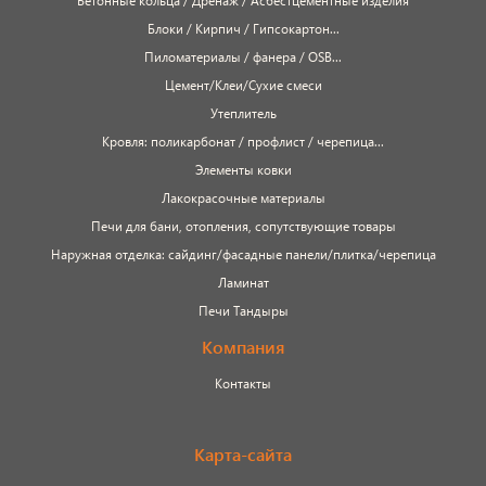
Бетонные кольца / Дренаж / Асбестцементные изделия
Блоки / Кирпич / Гипсокартон...
Пиломатериалы / фанера / OSB...
Цемент/Клеи/Сухие смеси
Утеплитель
Кровля: поликарбонат / профлист / черепица...
Элементы ковки
Лакокрасочные материалы
Печи для бани, отопления, сопутствующие товары
Наружная отделка: сайдинг/фасадные панели/плитка/черепица
Ламинат
Печи Тандыры
Компания
Контакты
Карта-сайта