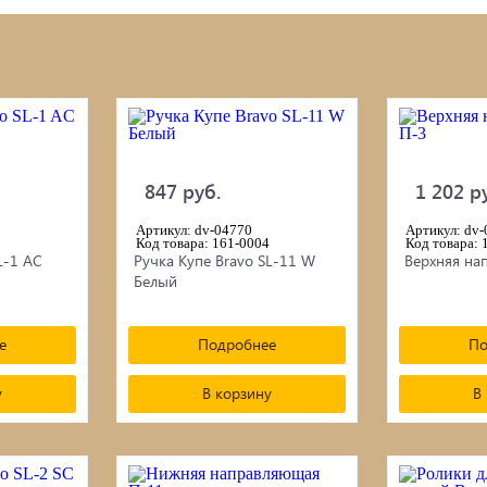
ой инструмент
Септики ТОПАС
изы
Наружная отделка: сайдин
фКрепеж
фасадные панели/плитка/
847 руб.
1 202 р
Сетка
итки для дерева
Артикул: dv-04770
Артикул: dv
Код товара: 161-0004
Садовая и дачная техника
Код товара: 
L-1 AC
Ручка Купе Bravo SL-11 W
Верхняя на
 для бани, отопления,
Белый
Свайный фундамент
тствующие товары
е
Подробнее
По
у
В корзину
В