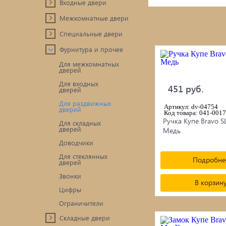
Входные двери
ПРИРОДНЫЙ КАМЕНЬ
Межкомнатные двери
Ручн
Бетонные кольца / Дренаж /
Специальные двери
Мет
Фурнитура и прочее
Асбестцементные изделия
Для межкомнатных
дверей
Блоки / Кирпич / Гипсокартон...
Про
Для входных
451 руб.
дверей
Пиломатериалы / фанера / OSB...
Проп
Для раздвижных
Артикул: dv-04754
дверей
Код товара: 041-0017
Ручка Купе Bravo S
Цемент/Клеи/Сухие смеси
Печи
Для складных
дверей
Медь
Доводчики
Утеплитель
сопу
Для стеклянных
Подробне
дверей
Звонки
В корзин
Цифры
Ограничители
Складные двери