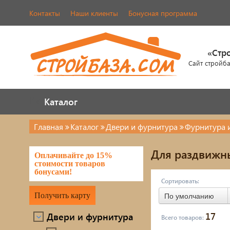
Контакты
Наши клиенты
Бонусная программа
«Стр
Сайт стройб
Каталог
Каталог
Главная
Каталог
Двери и фурнитура
Фурнитура 
Двери и фурнитура
Кров
Для раздвижн
Оплачивайте до 15%
Наша продукция
череп
стоимости товаров
бонусами!
Элем
Сортировать:
Металлопрокат
Получить карту
По умолчанию
Лако
Фасады AMK
17
Двери и фурнитура
Всего товаров:
Элек