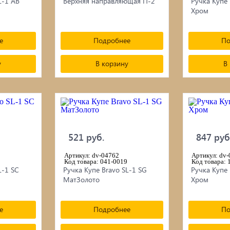
L-1 AB
Верхняя направляющая П-2
Ручка Купе 
Хром
е
Подробнее
По
у
В корзину
В
521 руб.
847 руб
Артикул: dv-04762
Артикул: dv
Код товара: 041-0019
Код товара: 
L-1 SC
Ручка Купе Bravo SL-1 SG
Ручка Купе 
МатЗолото
Хром
е
Подробнее
По