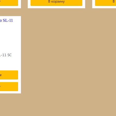
у
В корзину
В
L-11 SC
е
у