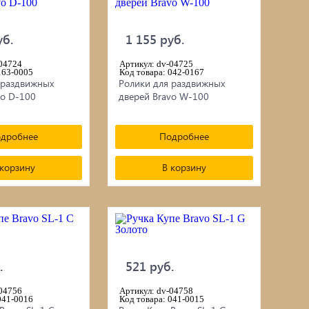
уб.
1 155 руб.
-04724
Артикул: dv-04725
163-0005
Код товара: 042-0167
 раздвижных
Ролики для раздвижных
vo D-100
дверей Bravo W-100
дробнее
Подробнее
 корзину
В корзину
.
521 руб.
-04756
Артикул: dv-04758
041-0016
Код товара: 041-0015