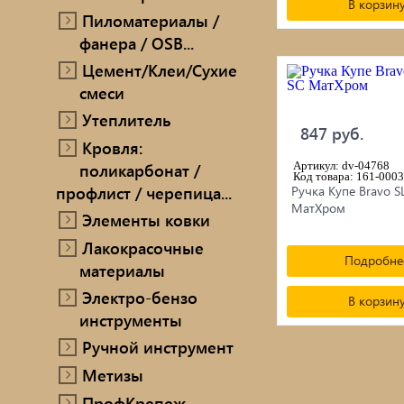
В корзин
Пиломатериалы /
фанера / OSB...
Цемент/Клеи/Сухие
смеси
Утеплитель
847 руб.
Кровля:
поликарбонат /
Артикул: dv-04768
Код товара: 161-0003
профлист / черепица...
Ручка Купе Bravo S
МатХром
Элементы ковки
Лакокрасочные
Подробне
материалы
Электро-бензо
В корзин
инструменты
Ручной инструмент
Метизы
ПрофКрепеж