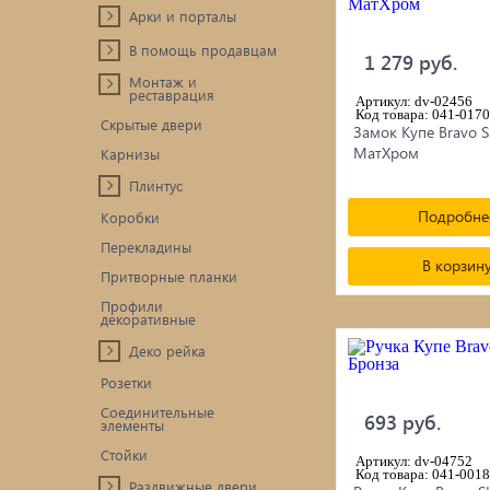
Арки и порталы
В помощь продавцам
1 279 руб.
Монтаж и
реставрация
Артикул: dv-02456
Код товара: 041-0170
Скрытые двери
Замок Купе Bravo S
МатХром
Карнизы
Плинтус
Подробне
Коробки
Перекладины
В корзин
Притворные планки
Профили
декоративные
Деко рейка
Розетки
Соединительные
693 руб.
элементы
Стойки
Артикул: dv-04752
Код товара: 041-0018
Раздвижные двери