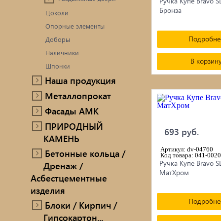
Ручка Купе Bravo S
Бронза
Цоколи
Опорные элементы
Подробне
Доборы
Наличники
В корзин
Шпонки
Наша продукция
Металлопрокат
Фасады AMK
ПРИРОДНЫЙ
693 руб.
КАМЕНЬ
Артикул: dv-04760
Бетонные кольца /
Код товара: 041-0020
Ручка Купе Bravo S
Дренаж /
МатХром
Асбестцементные
изделия
Подробне
Блоки / Кирпич /
Гипсокартон...