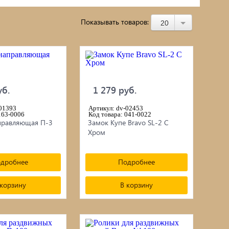
Строительное оборудование
Показывать товаров:
20
Насосное оборудование
г/
Чучела животных и птиц
черепица
Пароизоляция, пленки, мембраны,
уб.
1 279 руб.
рубероид
-01393
Артикул: dv-02453
163-0006
Код товара: 041-0022
правляющая П-3
Замок Купе Bravo SL-2 C
Подвесные кресла
Хром
Ламинат
дробнее
Подробнее
 корзину
В корзину