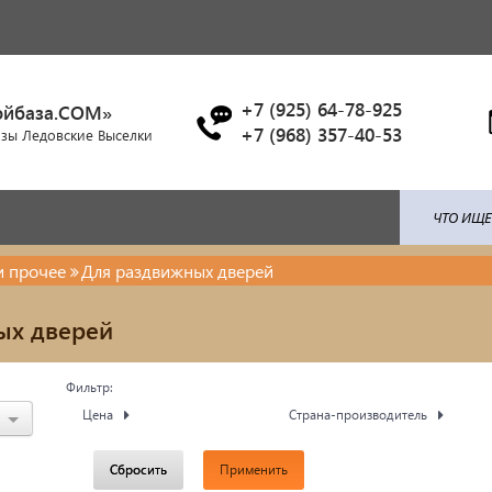
+7 (925) 64-78-925
ойбаза.COM»
+7 (968) 357-40-53
азы Ледовские Выселки
и прочее
Для раздвижных дверей
ля: поликарбонат / профлист /
Брусчатка/Тротуарная пли
ых дверей
ица...
Купели и бассейны из
енты ковки
Фильтр:
полипропилена
Цена
Страна-производитель
красочные материалы
Облицовочная плитка
Сбросить
Применить
тро-бензо инструменты
Мангалы