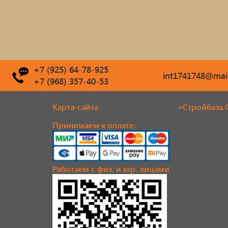
+7 (925) 64-78-925
int1741748@mail
+7 (968) 357-40-53
Карта-сайта
«Стройбаза.
Принимаем к оплате:
Работаем с физ. и юр. лицами.