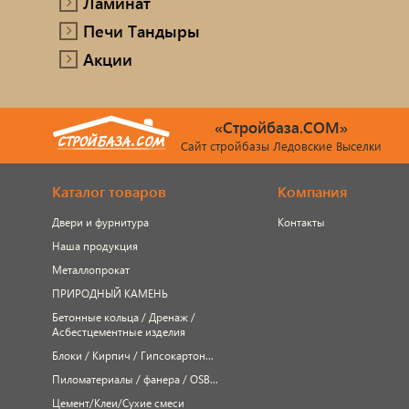
Ламинат
Печи Тандыры
Акции
«Стройбаза.COM»
Сайт стройбазы Ледовские Выселки
Каталог товаров
Компания
Двери и фурнитура
Контакты
Наша продукция
Металлопрокат
ПРИРОДНЫЙ КАМЕНЬ
Бетонные кольца / Дренаж /
Асбестцементные изделия
Блоки / Кирпич / Гипсокартон...
Пиломатериалы / фанера / OSB...
Цемент/Клеи/Сухие смеси