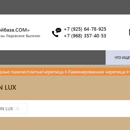
+7 (925) 64-78-925
ойбаза.COM»
+7 (968) 357-40-53
азы Ледовские Выселки
адные панели/плитка/черепица
Ламинированная черепица
ля: поликарбонат / профлист /
Брусчатка/Тротуарная пли
N LUX
ица...
Купели и бассейны из
енты ковки
полипропилена
ON LUX
(4)
красочные материалы
Облицовочная плитка
тро-бензо инструменты
Мангалы