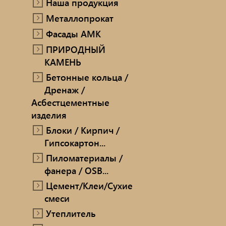
Наша продукция
ПРИРОДНЫЙ КАМЕНЬ
Металлопрокат
Ручн
Фасады AMK
Бетонные кольца / Дренаж /
ПРИРОДНЫЙ
Мет
Асбестцементные изделия
КАМЕНЬ
Блоки / Кирпич / Гипсокартон...
Про
Бетонные кольца /
Дренаж /
Пиломатериалы / фанера / OSB...
Проп
Асбестцементные
изделия
Цемент/Клеи/Сухие смеси
Печи
Блоки / Кирпич /
Гипсокартон...
Утеплитель
сопу
Пиломатериалы /
фанера / OSB...
Цемент/Клеи/Сухие
смеси
Утеплитель