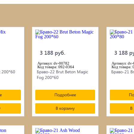
ой инструмент
Септики ТОПАС
изы
Наружная отделка: сайдин
фКрепеж
фасадные панели/плитка/
3 188 руб.
3 188 р
Сетка
итки для дерева
Артикул: dv-00782
Артикул: dv
Код товара: 092-0364
Садовая и дачная техника
Код товара: 
x 200*60
Браво-22 Brut Beton Magic
Браво-21 Br
 для бани, отопления,
Fog 200*60
Свайный фундамент
тствующие товары
е
Подробнее
По
у
В корзину
В