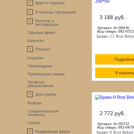
Арки и порталы
В помощь продавцам
3 188 руб.
Монтаж и
реставрация
Артикул: dv-00636
Код товара: 092-0352
Скрытые двери
Браво-21 Brut Beto
Карнизы
Плинтус
Коробки
Подробне
Перекладины
В корзин
Притворные планки
Профили
декоративные
Деко рейка
Розетки
Соединительные
2 772 руб.
элементы
Стойки
Артикул: dv-00332
Код товара: 092-0479
Раздвижные двери
Браво-0 Brut Beton