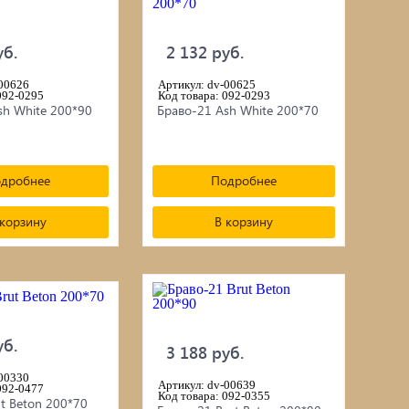
уб.
2 132 руб.
-00626
Артикул: dv-00625
092-0295
Код товара: 092-0293
sh White 200*90
Браво-21 Ash White 200*70
дробнее
Подробнее
 корзину
В корзину
уб.
3 188 руб.
-00330
Артикул: dv-00639
092-0477
Код товара: 092-0355
t Beton 200*70