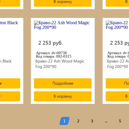
у
В корзину
В
2 253 руб.
2 253 р
Артикул: dv-00738
Артикул: dv
Код товара: 092-0315
Код товара: 
n Black
Браво-22 Ash Wood Magic
Браво-22 A
Fog 200*90
Fog 200*90
е
Подробнее
По
у
В корзину
В
1
2
3
...
5