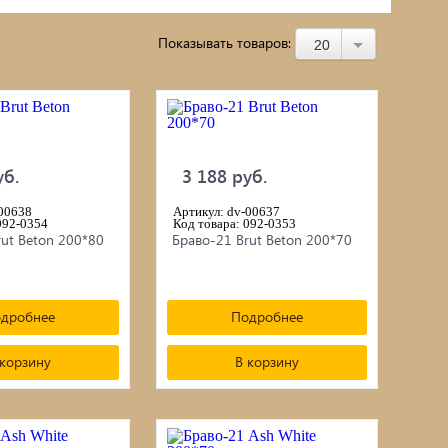
Строительное оборудование
Показывать товаров:
20
Насосное оборудование
г/
Чучела животных и птиц
черепица
Пароизоляция, пленки, мембраны,
уб.
3 188 руб.
рубероид
-00638
Артикул: dv-00637
092-0354
Код товара: 092-0353
ut Beton 200*80
Браво-21 Brut Beton 200*70
Подвесные кресла
Ламинат
дробнее
Подробнее
 корзину
В корзину