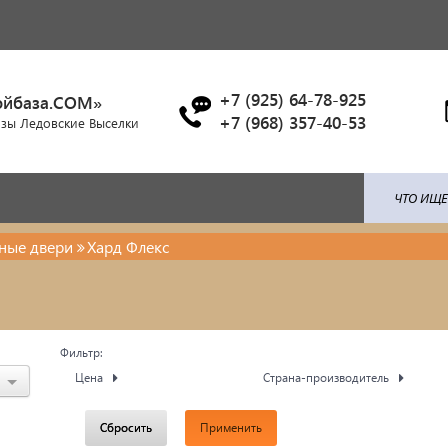
+7 (925) 64-78-925
ойбаза.COM»
+7 (968) 357-40-53
азы Ледовские Выселки
ные двери
Хард Флекс
ля: поликарбонат / профлист /
Брусчатка/Тротуарная пли
ица...
Купели и бассейны из
енты ковки
Фильтр:
полипропилена
Цена
Страна-производитель
красочные материалы
Облицовочная плитка
Сбросить
Применить
тро-бензо инструменты
Мангалы