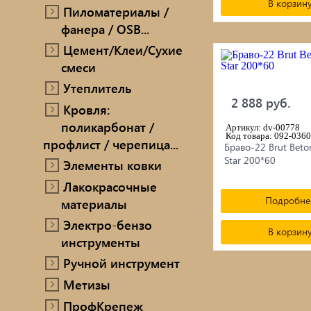
В корзин
Пиломатериалы /
фанера / OSB...
Цемент/Клеи/Сухие
смеси
Утеплитель
2 888 руб.
Кровля:
поликарбонат /
Артикул: dv-00778
Код товара: 092-0360
профлист / черепица...
Браво-22 Brut Beto
Star 200*60
Элементы ковки
Лакокрасочные
Подробне
материалы
Электро-бензо
В корзин
инструменты
Ручной инструмент
Метизы
ПрофКрепеж