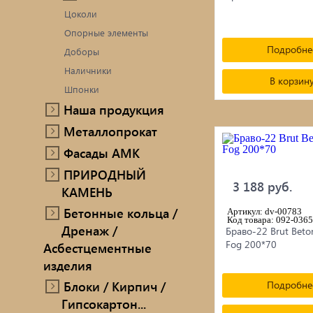
Цоколи
Опорные элементы
Подробне
Доборы
Наличники
В корзин
Шпонки
Наша продукция
Металлопрокат
Фасады AMK
ПРИРОДНЫЙ
3 188 руб.
КАМЕНЬ
Бетонные кольца /
Артикул: dv-00783
Код товара: 092-0365
Дренаж /
Браво-22 Brut Beto
Fog 200*70
Асбестцементные
изделия
Блоки / Кирпич /
Подробне
Гипсокартон...