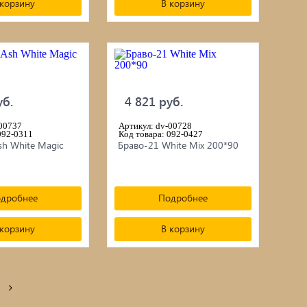
 корзину
В корзину
уб.
4 821 руб.
-00737
Артикул: dv-00728
092-0311
Код товара: 092-0427
sh White Magic
Браво-21 White Mix 200*90
дробнее
Подробнее
 корзину
В корзину