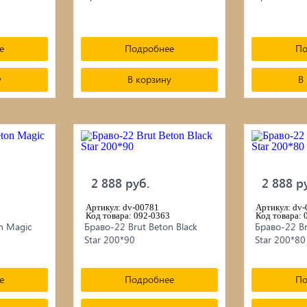
е
Подробнее
По
у
В корзину
В
2 888 руб.
2 888 р
Артикул: dv-00781
Артикул: dv
Код товара: 092-0363
Код товара: 
n Magic
Браво-22 Brut Beton Black
Браво-22 Br
Star 200*90
Star 200*80
е
Подробнее
По