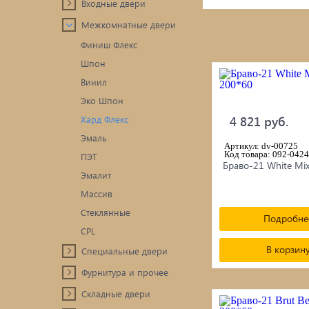
Входные двери
ПРИРОДНЫЙ КАМЕНЬ
Межкомнатные двери
Ручн
Бетонные кольца / Дренаж /
Финиш Флекс
Шпон
Мет
Асбестцементные изделия
Винил
Блоки / Кирпич / Гипсокартон...
Про
Эко Шпон
4 821 руб.
Хард Флекс
Пиломатериалы / фанера / OSB...
Проп
Эмаль
Артикул: dv-00725
Код товара: 092-0424
ПЭТ
Браво-21 White Mi
Цемент/Клеи/Сухие смеси
Печи
Эмалит
Массив
Утеплитель
сопу
Стеклянные
Подробне
CPL
В корзин
Специальные двери
Фурнитура и прочее
Складные двери