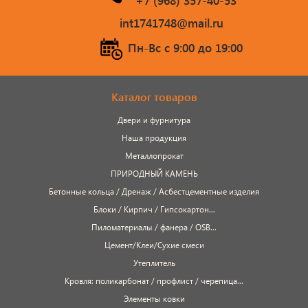
+7 (968) 357-40-53
сопутствующие товары
int1741748@mail.ru
Брусчатка/Тротуарная плитка
Пн-Вс c 9:00 до 19:00
Купели и бассейны из полипропилена
Облицовочная плитка
Каталог товаров
Двери и фурнитура
Мангалы
Наша продукция
Металлопрокат
Септики ТОПАС
ПРИРОДНЫЙ КАМЕНЬ
Бетонные кольца / Дренаж / Асбестцементные изделия
Блоки / Кирпич / Гипсокартон...
Пиломатериалы / фанера / OSB...
Цемент/Клеи/Сухие смеси
Утеплитель
Кровля: поликарбонат / профлист / черепица...
Элементы ковки