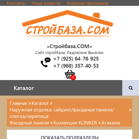
Контакты
Наши клиенты
Бонусная программа
«Стройбаза.COM»
Сайт стройбазы Ледовские Выселки
+7 (925) 64-78-925
+7 (968) 357-40-53
Каталог
Каталог
Главная
Каталог
Наружная отделка: сайдинг/фасадные панели/
Двери и фурнитура
плитка/черепица
Фасадные панели
Коллекция KLINKER
Атакама
Наша продукция
ПОКАЗАТЬ ПОДРАЗДЕЛЫ