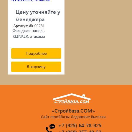
черепица...
Цену уточняйте у
Элементы ковки
менеджера
Артикул: dk-00281
Фасадная панель
Лакокрасочные материалы
KLINKER, атакама
Электро-бензо инструменты
Подробнее
Ручной инструмент
В корзину
Метизы
ПрофКрепеж
Пропитки для дерева
«Стройбаза.COM»
Сайт стройбазы Ледовские Выселки
Печи для бани, отопления,
+7 (925) 64-78-925