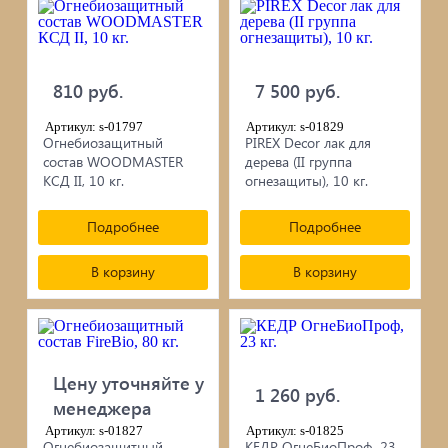
черепица...
Элементы ковки
810 руб.
7 500 руб.
Лакокрасочные материалы
Артикул: s-01797
Артикул: s-01829
Огнебиозащитный
PIREX Decor лак для
Электро-бензо инструменты
состав WOODMASTER
дерева (II группа
КСД II, 10 кг.
огнезащиты), 10 кг.
Ручной инструмент
Подробнее
Подробнее
Метизы
В корзину
В корзину
ПрофКрепеж
Пропитки для дерева
Цену уточняйте у
1 260 руб.
Печи для бани, отопления,
менеджера
Артикул: s-01827
Артикул: s-01825
Огнебиозащитный
КЕДР ОгнеБиоПроф, 23