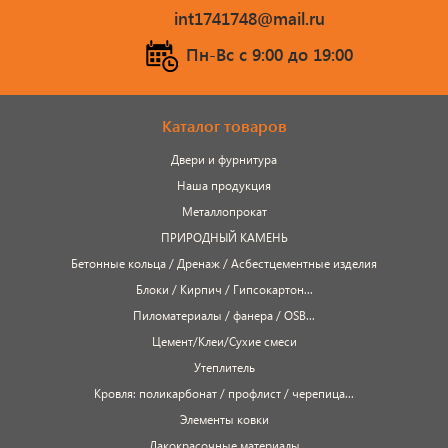
int1741748@mail.ru
Пн-Вс c 9:00 до 19:00
Каталог товаров
Двери и фурнитура
Наша продукция
Металлопрокат
ПРИРОДНЫЙ КАМЕНЬ
Бетонные кольца / Дренаж / Асбестцементные изделия
Блоки / Кирпич / Гипсокартон...
Пиломатериалы / фанера / OSB...
Цемент/Клеи/Сухие смеси
Утеплитель
Кровля: поликарбонат / профлист / черепица...
Элементы ковки
Лакокрасочные материалы