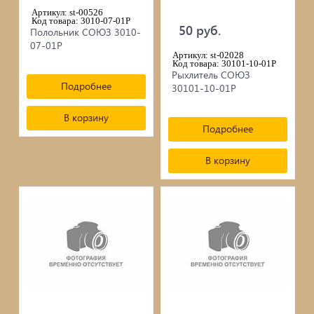
сопутствующие товары
Артикул: st-00526
Код товара: 3010-07-01Р
Брусчатка/Тротуарная плитка
50 руб.
Полольник СОЮЗ 3010-
07-01Р
Артикул: st-02028
Купели и бассейны из полипропилена
Код товара: 30101-10-01Р
Рыхлитель СОЮЗ
Подробнее
30101-10-01Р
Облицовочная плитка
В корзину
Мангалы
Подробнее
В корзину
Септики ТОПАС