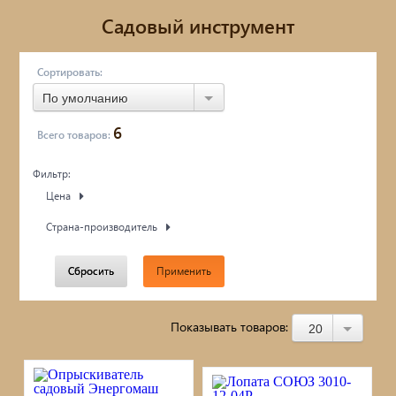
Металлопрокат
Садовый инструмент
Фасады AMK
Сортировать:
ПРИРОДНЫЙ КАМЕНЬ
По умолчанию
6
Бетонные кольца / Дренаж /
Всего товаров:
Фильтр:
Асбестцементные изделия
Цена
Блоки / Кирпич / Гипсокартон...
Страна-производитель
Пиломатериалы / фанера / OSB...
Сбросить
Применить
Цемент/Клеи/Сухие смеси
Показывать товаров:
20
Утеплитель
Кровля: поликарбонат / профлист /