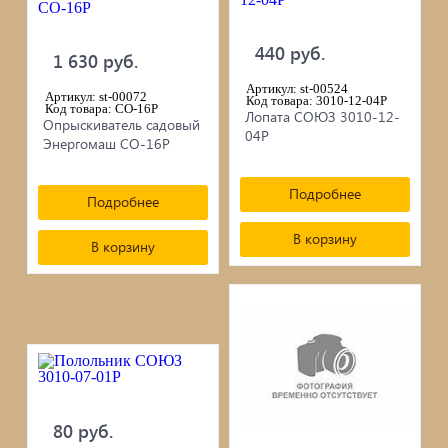
черепица...
440 руб.
1 630 руб.
Элементы ковки
Артикул: st-00524
Артикул: st-00072
Код товара: 3010-12-04Р
Лакокрасочные материалы
Код товара: СО-16Р
Лопата СОЮЗ 3010-12-
Опрыскиватель садовый
04Р
Энергомаш СО-16Р
Электро-бензо инструменты
Подробнее
Подробнее
Ручной инструмент
В корзину
В корзину
Метизы
ПрофКрепеж
Пропитки для дерева
Печи для бани, отопления,
80 руб.