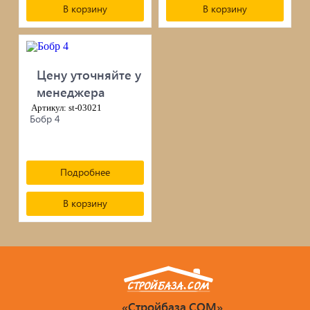
сопутствующие товары
В корзину
В корзину
Брусчатка/Тротуарная плитка
Купели и бассейны из полипропилена
Цену уточняйте у
менеджера
Облицовочная плитка
Артикул: st-03021
Бобр 4
Мангалы
Септики ТОПАС
Подробнее
В корзину
«Стройбаза.COM»