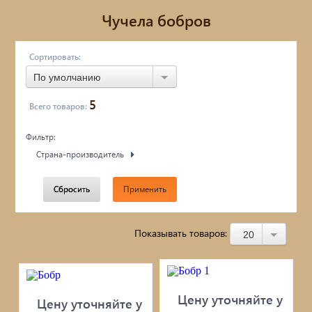
Металлопрокат
Чучела бобров
Фасады AMK
Сортировать:
ПРИРОДНЫЙ КАМЕНЬ
По умолчанию
5
Бетонные кольца / Дренаж /
Всего товаров:
Фильтр:
Асбестцементные изделия
Страна-производитель
Блоки / Кирпич / Гипсокартон...
Сбросить
Применить
Пиломатериалы / фанера / OSB...
Цемент/Клеи/Сухие смеси
Показывать товаров:
20
Утеплитель
Кровля: поликарбонат / профлист /
Цену уточняйте у
Цену уточняйте у