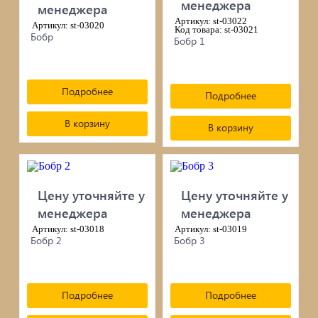
менеджера
менеджера
черепица...
Артикул: st-03022
Артикул: st-03020
Код товара: st-03021
Бобр
Бобр 1
Элементы ковки
Лакокрасочные материалы
Подробнее
Подробнее
Электро-бензо инструменты
В корзину
В корзину
Ручной инструмент
Метизы
Цену уточняйте у
Цену уточняйте у
менеджера
менеджера
ПрофКрепеж
Артикул: st-03018
Артикул: st-03019
Бобр 2
Бобр 3
Пропитки для дерева
Печи для бани, отопления,
Подробнее
Подробнее