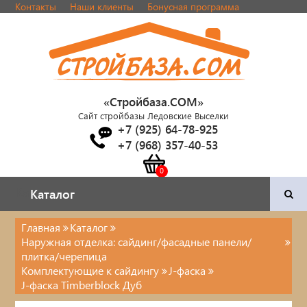
Контакты
Наши клиенты
Бонусная программа
«Стройбаза.COM»
Сайт стройбазы Ледовские Выселки
+7 (925) 64-78-925
+7 (968) 357-40-53
Каталог
Каталог
Главная
Каталог
Наружная отделка: сайдинг/фасадные панели/
Двери и фурнитура
плитка/черепица
Комплектующие к сайдингу
J-фаска
Наша продукция
J-фаска Timberblock Дуб