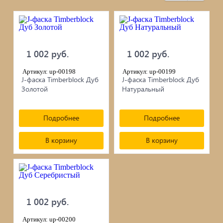
черепица...
Элементы ковки
1 002 руб.
1 002 руб.
Лакокрасочные материалы
Артикул: up-00198
Артикул: up-00199
Электро-бензо инструменты
J-фаска Timberblock Дуб
J-фаска Timberblock Дуб
Золотой
Натуральный
Ручной инструмент
Подробнее
Подробнее
Метизы
В корзину
В корзину
ПрофКрепеж
Пропитки для дерева
1 002 руб.
Печи для бани, отопления,
Артикул: up-00200