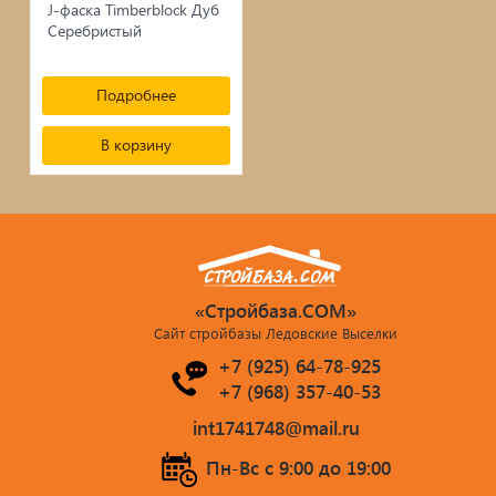
сопутствующие товары
J-фаска Timberblock Дуб
Серебристый
Брусчатка/Тротуарная плитка
Купели и бассейны из полипропилена
Подробнее
В корзину
Облицовочная плитка
Мангалы
Септики ТОПАС
«Стройбаза.COM»
Сайт стройбазы Ледовские Выселки
+7 (925) 64-78-925
+7 (968) 357-40-53
int1741748@mail.ru
Пн-Вс c 9:00 до 19:00