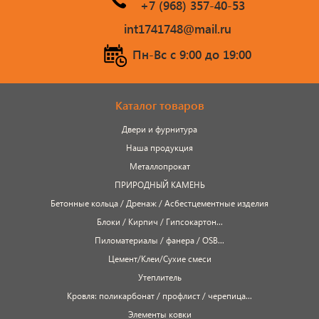
сопутствующие товары
+7 (968) 357-40-53
Брусчатка/Тротуарная плитка
int1741748@mail.ru
Пн-Вс c 9:00 до 19:00
Купели и бассейны из полипропилена
Облицовочная плитка
Каталог товаров
Мангалы
Двери и фурнитура
Наша продукция
Септики ТОПАС
Металлопрокат
ПРИРОДНЫЙ КАМЕНЬ
Бетонные кольца / Дренаж / Асбестцементные изделия
Блоки / Кирпич / Гипсокартон...
Пиломатериалы / фанера / OSB...
Цемент/Клеи/Сухие смеси
Утеплитель
Кровля: поликарбонат / профлист / черепица...
Элементы ковки