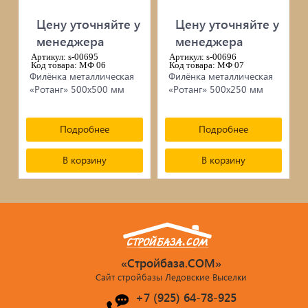
черепица...
Цену уточняйте у
Цену уточняйте у
менеджера
менеджера
Элементы ковки
Артикул: s-00695
Артикул: s-00696
Код товара: МФ 06
Код товара: МФ 07
Лакокрасочные материалы
Филёнка металлическая
Филёнка металлическая
«Ротанг» 500х500 мм
«Ротанг» 500х250 мм
Электро-бензо инструменты
Подробнее
Подробнее
Ручной инструмент
В корзину
В корзину
Метизы
ПрофКрепеж
Пропитки для дерева
«Стройбаза.COM»
Печи для бани, отопления,
Сайт стройбазы Ледовские Выселки
+7 (925) 64-78-925