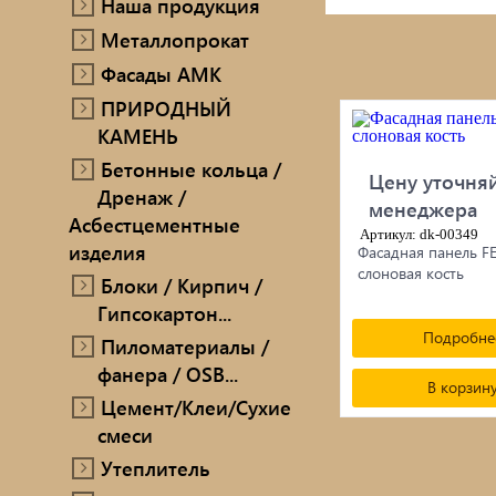
Наша продукция
ПРИРОДНЫЙ КАМЕНЬ
Металлопрокат
Ручн
Фасады AMK
Бетонные кольца / Дренаж /
ПРИРОДНЫЙ
Мет
Асбестцементные изделия
КАМЕНЬ
Блоки / Кирпич / Гипсокартон...
Про
Бетонные кольца /
Цену уточняй
Дренаж /
менеджера
Пиломатериалы / фанера / OSB...
Проп
Асбестцементные
Артикул: dk-00349
изделия
Фасадная панель FE
Цемент/Клеи/Сухие смеси
Печи
слоновая кость
Блоки / Кирпич /
Гипсокартон...
Утеплитель
сопу
Подробне
Пиломатериалы /
фанера / OSB...
В корзин
Цемент/Клеи/Сухие
смеси
Утеплитель