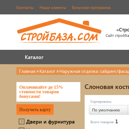
Контакты
Наши клиенты
Бонусная программа
«Стр
Сайт стройб
Каталог
Каталог
Главная
Каталог
Наружная отделка: сайдинг/фас
Двери и фурнитура
Кров
Слоновая кост
Оплачивайте до 15%
Наша продукция
череп
стоимости товаров
бонусами!
Элем
Сортировать:
Металлопрокат
Получить карту
По умолчанию
Лако
Фасады AMK
1
Двери и фурнитура
Всего товаров:
Элек