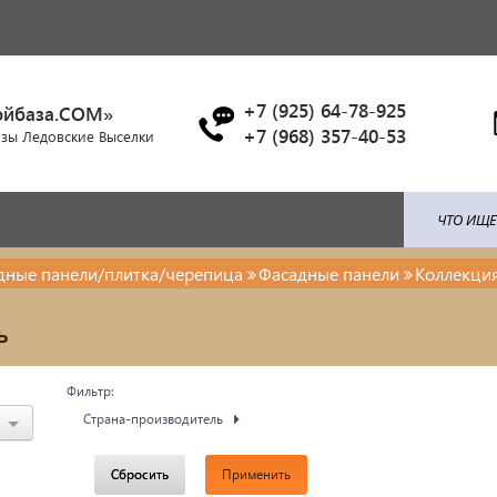
+7 (925) 64-78-925
ойбаза.COM»
+7 (968) 357-40-53
азы Ледовские Выселки
адные панели/плитка/черепица
Фасадные панели
Коллекция
ля: поликарбонат / профлист /
Брусчатка/Тротуарная пли
ь
ица...
Купели и бассейны из
енты ковки
Фильтр:
полипропилена
Страна-производитель
красочные материалы
Облицовочная плитка
Сбросить
Применить
тро-бензо инструменты
Мангалы