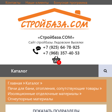
Контакты
Наши клиенты
Бонусная программа
«Стройбаза.COM»
Сайт стройбазы Ледовские Выселки
+7 (925) 64-78-925
+7 (968) 357-40-53
Каталог
Каталог
Главная
Каталог
Печи для бани, отопления, сопутствующие товары
Двери и фурнитура
Изоляционные отделочные материалы
Огнеупорные материалы
Наша продукция
ПОКАЗАТЬ ПОДРАЗДЕЛЫ