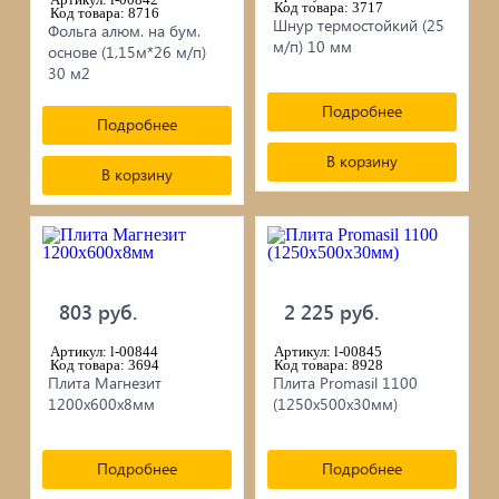
сопутствующие товары
Код товара: 3717
Код товара: 8716
Шнур термостойкий (25
Фольга алюм. на бум.
Брусчатка/Тротуарная плитка
м/п) 10 мм
основе (1,15м*26 м/п)
30 м2
Купели и бассейны из полипропилена
Подробнее
Подробнее
Облицовочная плитка
В корзину
В корзину
Мангалы
Септики ТОПАС
803 руб.
2 225 руб.
Артикул: l-00844
Артикул: l-00845
Код товара: 3694
Код товара: 8928
Плита Магнезит
Плита Promasil 1100
1200х600х8мм
(1250х500х30мм)
Подробнее
Подробнее