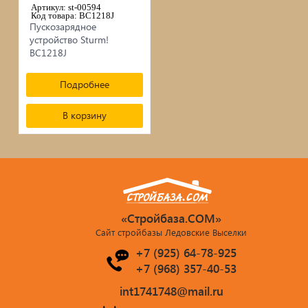
сопутствующие товары
Артикул: st-00594
Код товара: BC1218J
Брусчатка/Тротуарная плитка
Пускозарядное
устройство Sturm!
BC1218J
Купели и бассейны из полипропилена
Подробнее
Облицовочная плитка
В корзину
Мангалы
Септики ТОПАС
«Стройбаза.COM»
Сайт стройбазы Ледовские Выселки
+7 (925) 64-78-925
+7 (968) 357-40-53
int1741748@mail.ru