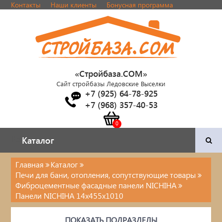
Контакты
Наши клиенты
Бонусная программа
«Стройбаза.COM»
Сайт стройбазы Ледовские Выселки
+7 (925) 64-78-925
+7 (968) 357-40-53
Каталог
Каталог
Главная
Каталог
Печи для бани, отопления, сопутствующие товары
Двери и фурнитура
Фиброцементные фасадные панели NICHIHA
Панели NICHIHA 14х455х1010
Наша продукция
ПОКАЗАТЬ ПОДРАЗДЕЛЫ