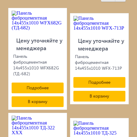
черепица...
Элементы ковки
Лакокрасочные материалы
Цену уточняйте у
Цену уточняйте у
менеджера
менеджера
Электро-бензо инструменты
Панель
Панель
фиброцементная
фиброцементная
Ручной инструмент
14х455х1010 WFX682G
14х455х1010 WFX-713P
(ТД-682)
Метизы
Подробнее
Подробнее
ПрофКрепеж
В корзину
В корзину
Пропитки для дерева
Печи для бани, отопления,