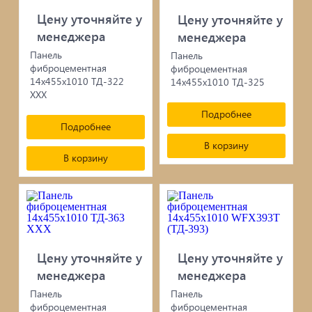
сопутствующие товары
Цену уточняйте у
Цену уточняйте у
Брусчатка/Тротуарная плитка
менеджера
менеджера
Панель
Панель
Купели и бассейны из полипропилена
фиброцементная
фиброцементная
14х455х1010 ТД-322
14х455х1010 ТД-325
Облицовочная плитка
ХХХ
Подробнее
Подробнее
Мангалы
В корзину
В корзину
Септики ТОПАС
Цену уточняйте у
Цену уточняйте у
менеджера
менеджера
Панель
Панель
фиброцементная
фиброцементная