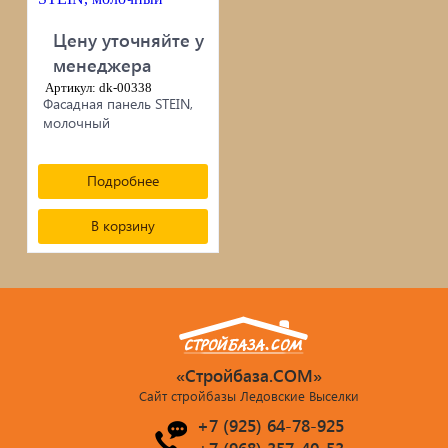
черепица...
Цену уточняйте у
Элементы ковки
менеджера
Артикул: dk-00338
Фасадная панель STEIN,
Лакокрасочные материалы
молочный
Электро-бензо инструменты
Подробнее
Ручной инструмент
В корзину
Метизы
ПрофКрепеж
Пропитки для дерева
«Стройбаза.COM»
Сайт стройбазы Ледовские Выселки
Печи для бани, отопления,
+7 (925) 64-78-925