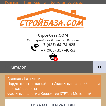
Контакты
Наши клиенты
Бонусная программа
«Стройбаза.COM»
Сайт стройбазы Ледовские Выселки
+7 (925) 64-78-925
+7 (968) 357-40-53
Каталог
Каталог
Главная
Каталог
Наружная отделка: сайдинг/фасадные панели/
Двери и фурнитура
плитка/черепица
Фасадные панели
Коллекция STEIN
Молочный
Наша продукция
ПОКАЗАТЬ ПОДРАЗДЕЛЫ