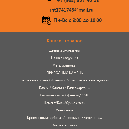
+7 (968) 357-40-53
сопутствующие товары
int1741748@mail.ru
Брусчатка/Тротуарная плитка
Пн-Вс c 9:00 до 19:00
Купели и бассейны из полипропилена
Облицовочная плитка
Каталог товаров
Двери и фурнитура
Мангалы
Наша продукция
Металлопрокат
Септики ТОПАС
ПРИРОДНЫЙ КАМЕНЬ
Бетонные кольца / Дренаж / Асбестцементные изделия
Блоки / Кирпич / Гипсокартон...
Пиломатериалы / фанера / OSB...
Цемент/Клеи/Сухие смеси
Утеплитель
Кровля: поликарбонат / профлист / черепица...
Элементы ковки