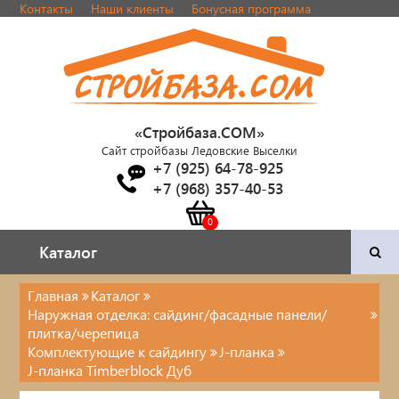
Контакты
Наши клиенты
Бонусная программа
«Стройбаза.COM»
Сайт стройбазы Ледовские Выселки
+7 (925) 64-78-925
+7 (968) 357-40-53
Каталог
Каталог
Главная
Каталог
Наружная отделка: сайдинг/фасадные панели/
Двери и фурнитура
плитка/черепица
Комплектующие к сайдингу
J-планка
Наша продукция
J-планка Timberblock Дуб