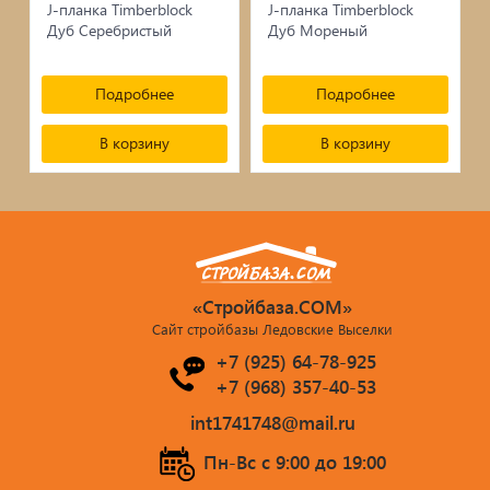
сопутствующие товары
J-планка Timberblock
J-планка Timberblock
Дуб Серебристый
Дуб Мореный
Брусчатка/Тротуарная плитка
Купели и бассейны из полипропилена
Подробнее
Подробнее
В корзину
В корзину
Облицовочная плитка
Мангалы
Септики ТОПАС
«Стройбаза.COM»
Сайт стройбазы Ледовские Выселки
+7 (925) 64-78-925
+7 (968) 357-40-53
int1741748@mail.ru
Пн-Вс c 9:00 до 19:00