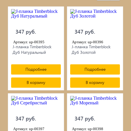
черепица...
Элементы ковки
347 руб.
347 руб.
Лакокрасочные материалы
Артикул: up-00395
Артикул: up-00396
Электро-бензо инструменты
J-планка Timberblock
J-планка Timberblock
Дуб Натуральный
Дуб Золотой
Ручной инструмент
Подробнее
Подробнее
Метизы
В корзину
В корзину
ПрофКрепеж
Пропитки для дерева
347 руб.
347 руб.
Печи для бани, отопления,
Артикул: up-00397
Артикул: up-00398