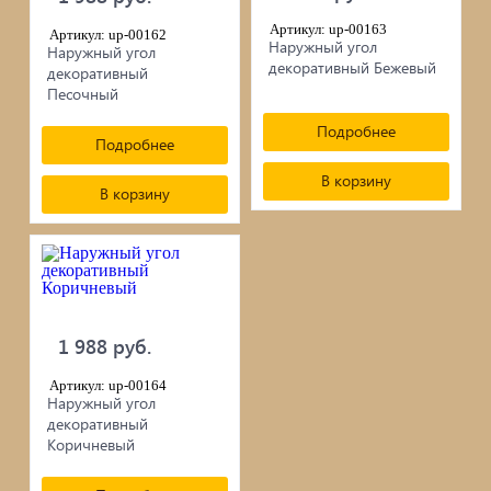
сопутствующие товары
Артикул: up-00163
Артикул: up-00162
Брусчатка/Тротуарная плитка
Наружный угол
Наружный угол
декоративный Бежевый
декоративный
Купели и бассейны из полипропилена
Песочный
Подробнее
Подробнее
Облицовочная плитка
В корзину
В корзину
Мангалы
Септики ТОПАС
1 988 руб.
Артикул: up-00164
Наружный угол
декоративный
Коричневый