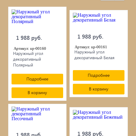
черепица...
Элементы ковки
Лакокрасочные материалы
1 988 руб.
1 988 руб.
Электро-бензо инструменты
Артикул: up-00161
Артикул: up-00160
Наружный угол
Наружный угол
декоративный Белая
декоративный
Ручной инструмент
Полярный
Подробнее
Метизы
Подробнее
В корзину
ПрофКрепеж
В корзину
Пропитки для дерева
Печи для бани, отопления,
1 988 руб.
1 988 руб.