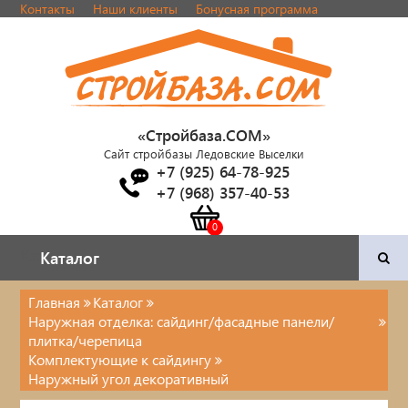
Контакты
Наши клиенты
Бонусная программа
«Стройбаза.COM»
Сайт стройбазы Ледовские Выселки
+7 (925) 64-78-925
+7 (968) 357-40-53
Каталог
Каталог
Главная
Каталог
Наружная отделка: сайдинг/фасадные панели/
Двери и фурнитура
плитка/черепица
Комплектующие к сайдингу
Наша продукция
Наружный угол декоративный