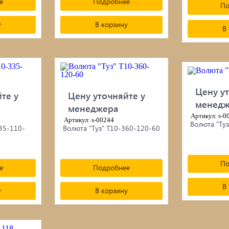
е
Подробнее
По
у
В корзину
В
Цену ут
те у
Цену уточняйте у
менедж
менеджера
Артикул: s-0
Артикул: s-00244
Волюта "Ту
335-110-
Волюта "Туз" Т10-360-120-60
По
е
Подробнее
В
у
В корзину