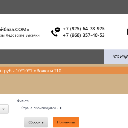
+7 (925) 64-78-925
ойбаза.COM»
+7 (968) 357-40-53
азы Ледовские Выселки
 трубы 10*10*1
Волюты Т10
ля: поликарбонат / профлист /
Брусчатка/Тротуарная пли
ица...
Купели и бассейны из
енты ковки
Фильтр:
полипропилена
Страна-производитель
красочные материалы
Облицовочная плитка
Сбросить
Применить
тро-бензо инструменты
Мангалы