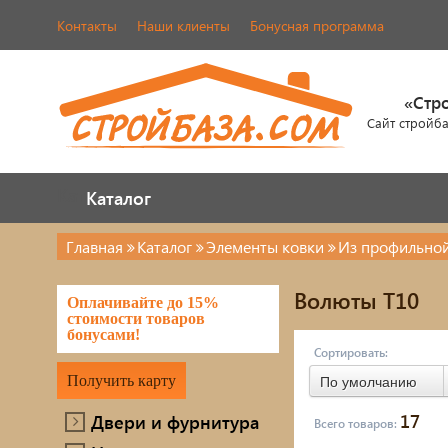
Контакты
Наши клиенты
Бонусная программа
«Стр
Сайт стройб
Каталог
Каталог
Главная
Каталог
Элементы ковки
Из профильной
Двери и фурнитура
Кров
Волюты Т10
Оплачивайте до 15%
Наша продукция
череп
стоимости товаров
бонусами!
Элем
Сортировать:
Металлопрокат
Получить карту
По умолчанию
Лако
Фасады AMK
17
Двери и фурнитура
Всего товаров:
Элек