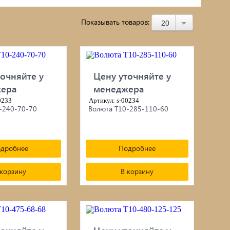
Строительное оборудование
Показывать товаров:
20
Насосное оборудование
г/
Чучела животных и птиц
очняйте у
Цену уточняйте у
черепица
Пароизоляция, пленки, мембраны,
ера
менеджера
0233
Артикул: s-00234
-240-70-70
рубероид
Волюта Т10-285-110-60
Подвесные кресла
дробнее
Подробнее
Ламинат
 корзину
В корзину