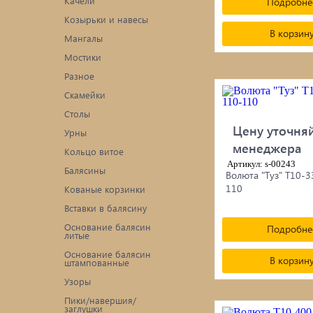
Качели
Подробне
Козырьки и навесы
В корзин
Мангалы
Мостики
Разное
Скамейки
Столы
Цену уточняй
Урны
менеджера
Кольцо витое
Артикул: s-00243
Балясины
Волюта "Туз" Т10-
110
Кованые корзинки
Вставки в балясину
Основание балясин
Подробне
литые
Основание балясин
В корзин
штампованные
Узоры
Пики/навершия/
заглушки