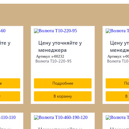
ой инструмент
Септики ТОПАС
изы
Наружная отделка: сайдин
те у
Цену уточняйте у
Цену ут
фКрепеж
фасадные панели/плитка/
менеджера
менедж
Сетка
итки для дерева
Артикул: s-00232
Артикул: s-0
0
Волюта Т10-220-95
Волюта Т10
Садовая и дачная техника
 для бани, отопления,
Свайный фундамент
е
Подробнее
По
тствующие товары
у
В корзину
В