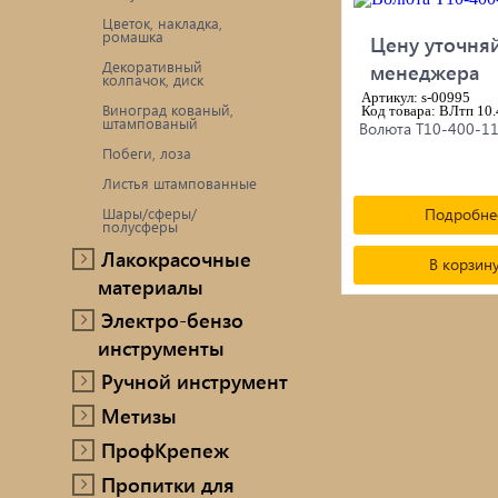
Цветок, накладка,
ромашка
Цену уточняй
Декоративный
менеджера
колпачок, диск
Артикул: s-00995
Виноград кованый,
Код товара: ВЛтп 10
штампованый
Волюта Т10-400-1
Побеги, лоза
Листья штампованные
Шары/сферы/
Подробне
полусферы
Лакокрасочные
В корзин
материалы
Электро-бензо
инструменты
Ручной инструмент
Метизы
ПрофКрепеж
Пропитки для