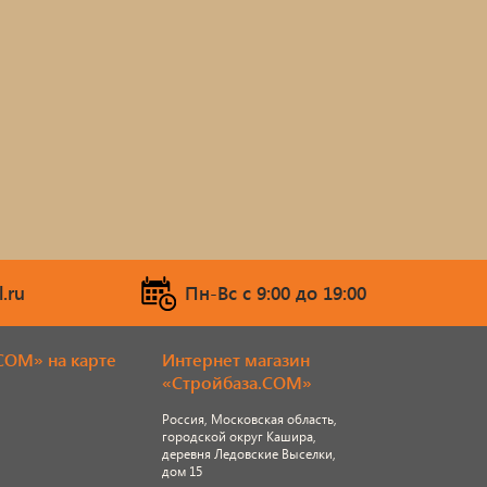
.ru
Пн-Вс c 9:00 до 19:00
COM» на карте
Интернет магазин
«Стройбаза.COM»
Россия, Московская область,
городской округ Кашира,
деревня Ледовские Выселки,
дом 15