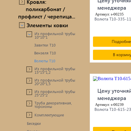
Цену уточняй
Кровля:
менеджера
поликарбонат /
Артикул: s-00235
профлист / черепица...
Волюта Т10-335-1
Элементы ковки
Из профильной трубы
10*10*1
Подробне
Завитки Т10
Вензеля Т10
В корзин
Волюты Т10
Из профильной трубы
15*15*1,2
Из профильной трубы
20*20*1,5
Цену уточняй
Из профильной трубы
25*25*2
менеджера
Труба декоративная,
Артикул: s-00239
торсионы
Волюта Т10-615-2
Комплектующие
Беседки