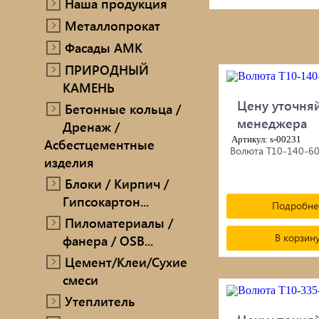
Наша продукция
ПРИРОДНЫЙ КАМЕНЬ
Металлопрокат
Ручн
Фасады AMK
Бетонные кольца / Дренаж /
ПРИРОДНЫЙ
Мет
Асбестцементные изделия
КАМЕНЬ
Цену уточняй
Блоки / Кирпич / Гипсокартон...
Про
Бетонные кольца /
менеджера
Дренаж /
Пиломатериалы / фанера / OSB...
Проп
Артикул: s-00231
Асбестцементные
Волюта Т10-140-6
изделия
Цемент/Клеи/Сухие смеси
Печи
Блоки / Кирпич /
Гипсокартон...
Подробне
Утеплитель
сопу
Пиломатериалы /
В корзин
фанера / OSB...
Цемент/Клеи/Сухие
смеси
Утеплитель