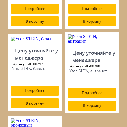
сопутствующие товары
Подробнее
Подробнее
Брусчатка/Тротуарная плитка
В корзину
В корзину
Купели и бассейны из полипропилена
Облицовочная плитка
Цену уточняйте у
Мангалы
Цену уточняйте у
менеджера
менеджера
Артикул: dk-00297
Септики ТОПАС
Артикул: dk-00298
Угол STEIN, базальт
Угол STEIN, антрацит
Подробнее
Подробнее
В корзину
В корзину