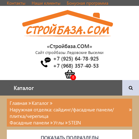
Контакты
Наши клиенты
Бонусная программа
«Стройбаза.COM»
Сайт стройбазы Ледовские Выселки
+7 (925) 64-78-925
+7 (968) 357-40-53
Каталог
Каталог
Главная
Каталог
Наружная отделка: сайдинг/фасадные панели/
Двери и фурнитура
плитка/черепица
Фасадные панели
Углы
STEIN
Наша продукция
ПОКАЗАТЬ ПОДРАЗДЕЛЫ