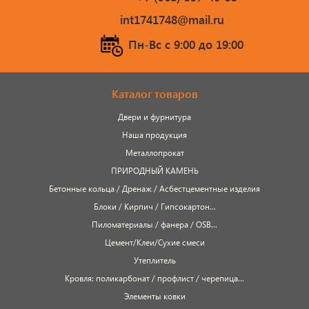
int1741748@mail.ru
Пн-Вс c 9:00 до 19:00
Каталог товаров
Двери и фурнитура
Наша продукция
Металлопрокат
ПРИРОДНЫЙ КАМЕНЬ
Бетонные кольца / Дренаж / Асбестцементные изделия
Блоки / Кирпич / Гипсокартон...
Пиломатериалы / фанера / OSB...
Цемент/Клеи/Сухие смеси
Утеплитель
Кровля: поликарбонат / профлист / черепица...
Элементы ковки