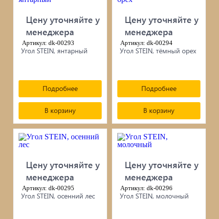
черепица...
Цену уточняйте у
Цену уточняйте у
Элементы ковки
менеджера
менеджера
Артикул: dk-00293
Артикул: dk-00294
Угол STEIN, янтарный
Угол STEIN, тёмный орех
Лакокрасочные материалы
Электро-бензо инструменты
Подробнее
Подробнее
Ручной инструмент
В корзину
В корзину
Метизы
ПрофКрепеж
Цену уточняйте у
Цену уточняйте у
Пропитки для дерева
менеджера
менеджера
Артикул: dk-00295
Артикул: dk-00296
Угол STEIN, осенний лес
Угол STEIN, молочный
Печи для бани, отопления,