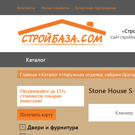
Контакты
Наши клиенты
Бонусная программа
«Стр
Сайт стройб
Каталог
Каталог
Главная
Каталог
Наружная отделка: сайдинг/фас
Двери и фурнитура
Кров
Stone House S
Оплачивайте до 15%
Наша продукция
череп
стоимости товаров
бонусами!
Элем
Металлопрокат
Клинкер
Получить карту
Лако
Фасады AMK
Двери и фурнитура
Элек