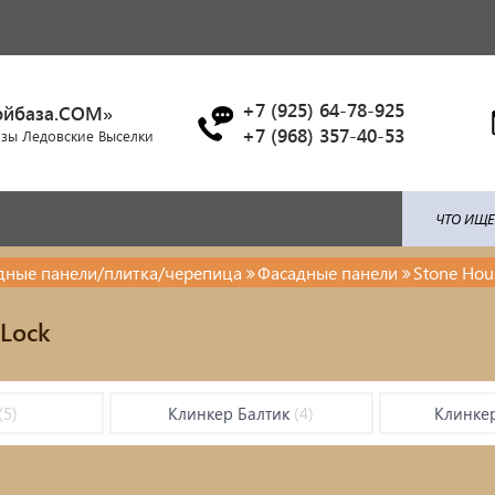
+7 (925) 64-78-925
ойбаза.COM»
+7 (968) 357-40-53
азы Ледовские Выселки
адные панели/плитка/черепица
Фасадные панели
Stone Hou
ля: поликарбонат / профлист /
Брусчатка/Тротуарная пли
-Lock
ица...
Купели и бассейны из
енты ковки
полипропилена
(5)
Клинкер Балтик
(4)
Клинке
красочные материалы
Облицовочная плитка
тро-бензо инструменты
Мангалы