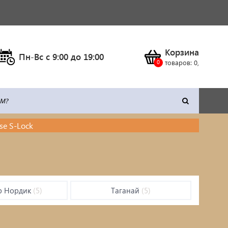
Корзина
Пн-Вс c 9:00 до 19:00
товаров:
0
,
se S-Lock
тка
Климатическое оборудование
Станки
Сварочное оборудование
р Нордик
(5)
Таганай
(5)
Силовая техника