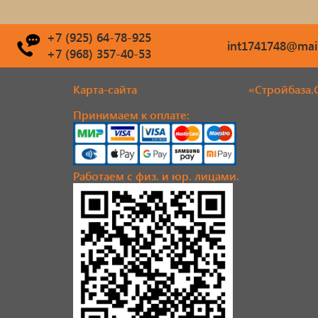
+7 (925) 64-78-925
int1741748@mail
+7 (968) 357-40-53
Карта-сайта
«Стройбаза.
Принимаем к оплате:
Работаем с физ. и юр. лицами.