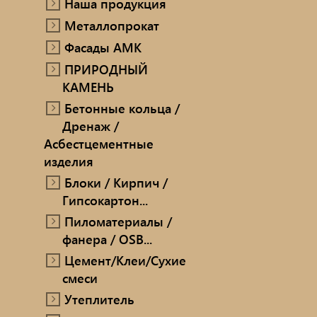
Наша продукция
ПРИРОДНЫЙ КАМЕНЬ
Металлопрокат
Ручн
Фасады AMK
Бетонные кольца / Дренаж /
ПРИРОДНЫЙ
Мет
Асбестцементные изделия
КАМЕНЬ
Блоки / Кирпич / Гипсокартон...
Про
Бетонные кольца /
Дренаж /
Пиломатериалы / фанера / OSB...
Проп
Асбестцементные
изделия
Цемент/Клеи/Сухие смеси
Печи
Блоки / Кирпич /
Гипсокартон...
Утеплитель
сопу
Пиломатериалы /
фанера / OSB...
Цемент/Клеи/Сухие
смеси
Утеплитель