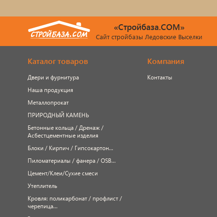
«Стройбаза.COM»
Сайт стройбазы Ледовские Выселки
Каталог товаров
Компания
Двери и фурнитура
Контакты
Наша продукция
Металлопрокат
ПРИРОДНЫЙ КАМЕНЬ
Бетонные кольца / Дренаж /
Асбестцементные изделия
Блоки / Кирпич / Гипсокартон...
Пиломатериалы / фанера / OSB...
Цемент/Клеи/Сухие смеси
Утеплитель
Кровля: поликарбонат / профлист /
черепица...