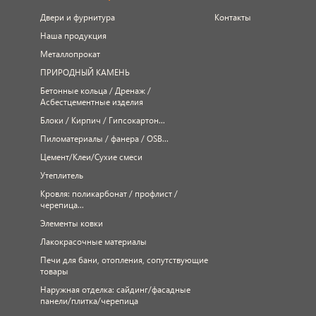
Двери и фурнитура
Контакты
Наша продукция
Металлопрокат
ПРИРОДНЫЙ КАМЕНЬ
Бетонные кольца / Дренаж /
Асбестцементные изделия
Блоки / Кирпич / Гипсокартон...
Пиломатериалы / фанера / OSB...
Цемент/Клеи/Сухие смеси
Утеплитель
Кровля: поликарбонат / профлист /
черепица...
Элементы ковки
Лакокрасочные материалы
Печи для бани, отопления, сопутствующие
товары
Наружная отделка: сайдинг/фасадные
панели/плитка/черепица