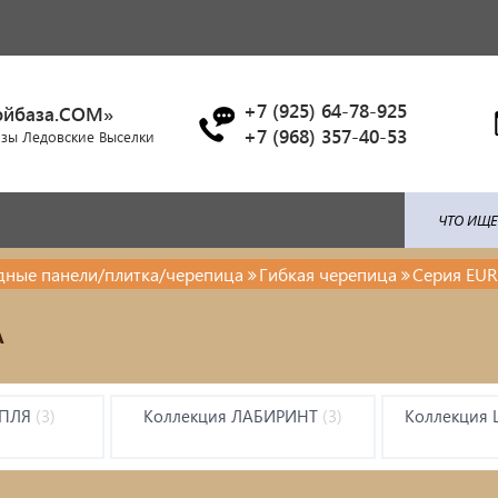
+7 (925) 64-78-925
ойбаза.COM»
+7 (968) 357-40-53
азы Ледовские Выселки
адные панели/плитка/черепица
Гибкая черепица
Серия EUR
ля: поликарбонат / профлист /
Брусчатка/Тротуарная пли
A
ица...
Купели и бассейны из
енты ковки
полипропилена
АПЛЯ
(3)
Коллекция ЛАБИРИНТ
(3)
Коллекция
красочные материалы
Облицовочная плитка
тро-бензо инструменты
Мангалы