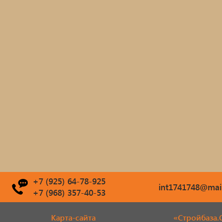
+7 (925) 64-78-925
int1741748@mail
+7 (968) 357-40-53
Карта-сайта
«Стройбаза.