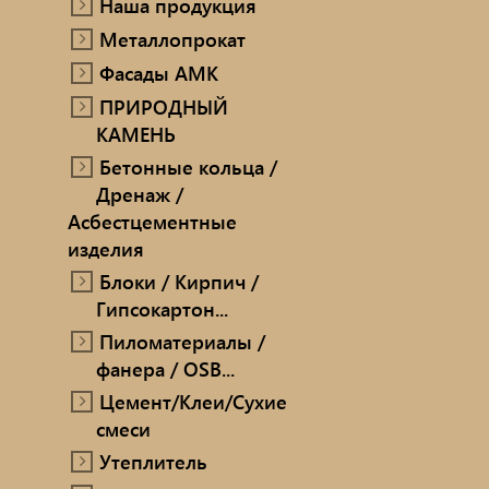
Наша продукция
ПРИРОДНЫЙ КАМЕНЬ
Металлопрокат
Ручн
Фасады AMK
Бетонные кольца / Дренаж /
ПРИРОДНЫЙ
Мет
Асбестцементные изделия
КАМЕНЬ
Блоки / Кирпич / Гипсокартон...
Про
Бетонные кольца /
Дренаж /
Пиломатериалы / фанера / OSB...
Проп
Асбестцементные
изделия
Цемент/Клеи/Сухие смеси
Печи
Блоки / Кирпич /
Гипсокартон...
Утеплитель
сопу
Пиломатериалы /
фанера / OSB...
Цемент/Клеи/Сухие
смеси
Утеплитель