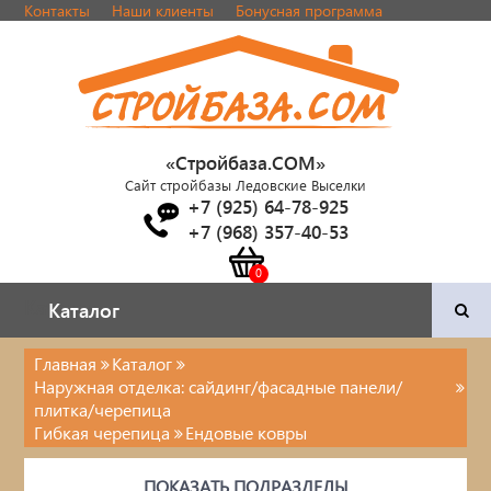
Контакты
Наши клиенты
Бонусная программа
«Стройбаза.COM»
Сайт стройбазы Ледовские Выселки
+7 (925) 64-78-925
+7 (968) 357-40-53
Каталог
Каталог
Главная
Каталог
Наружная отделка: сайдинг/фасадные панели/
Двери и фурнитура
плитка/черепица
Гибкая черепица
Ендовые ковры
Наша продукция
ПОКАЗАТЬ ПОДРАЗДЕЛЫ