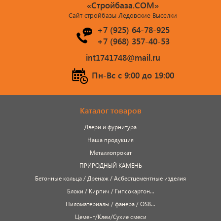
«Стройбаза.COM»
черепица...
Сайт стройбазы Ледовские Выселки
+7 (925) 64-78-925
Элементы ковки
+7 (968) 357-40-53
Лакокрасочные материалы
int1741748@mail.ru
Пн-Вс c 9:00 до 19:00
Электро-бензо инструменты
Ручной инструмент
Каталог товаров
Метизы
Двери и фурнитура
Наша продукция
ПрофКрепеж
Металлопрокат
ПРИРОДНЫЙ КАМЕНЬ
Пропитки для дерева
Бетонные кольца / Дренаж / Асбестцементные изделия
Блоки / Кирпич / Гипсокартон...
Печи для бани, отопления,
Пиломатериалы / фанера / OSB...
Цемент/Клеи/Сухие смеси