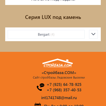
Металлопрокат
Фасады AMK
Серия LUX под камень
ПРИРОДНЫЙ КАМЕНЬ
Bergart
(4)
Бетонные кольца / Дренаж /
Асбестцементные изделия
Блоки / Кирпич / Гипсокартон...
Пиломатериалы / фанера / OSB...
«Стройбаза.COM»
Сайт стройбазы Ледовские Выселки
Цемент/Клеи/Сухие смеси
+7 (925) 64-78-925
+7 (968) 357-40-53
Утеплитель
int1741748@mail.ru
Кровля: поликарбонат / профлист /