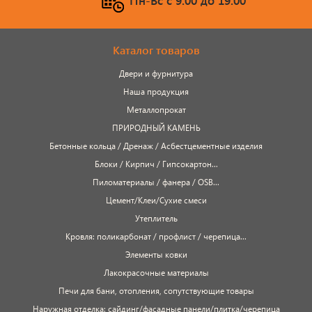
Пн-Вс c 9:00 до 19:00
черепица...
Элементы ковки
Каталог товаров
Двери и фурнитура
Лакокрасочные материалы
Наша продукция
Электро-бензо инструменты
Металлопрокат
ПРИРОДНЫЙ КАМЕНЬ
Ручной инструмент
Бетонные кольца / Дренаж / Асбестцементные изделия
Блоки / Кирпич / Гипсокартон...
Метизы
Пиломатериалы / фанера / OSB...
Цемент/Клеи/Сухие смеси
ПрофКрепеж
Утеплитель
Кровля: поликарбонат / профлист / черепица...
Пропитки для дерева
Элементы ковки
Лакокрасочные материалы
Печи для бани, отопления,
Печи для бани, отопления, сопутствующие товары
Наружная отделка: сайдинг/фасадные панели/плитка/черепица