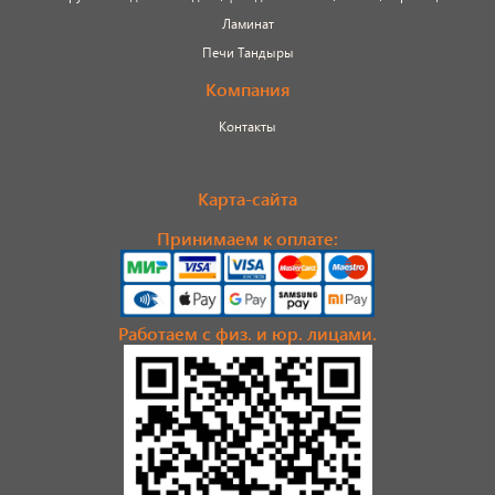
сопутствующие товары
Ламинат
Брусчатка/Тротуарная плитка
Печи Тандыры
Компания
Купели и бассейны из полипропилена
Контакты
Облицовочная плитка
Карта-сайта
Мангалы
Принимаем к оплате:
Септики ТОПАС
Работаем с физ. и юр. лицами.