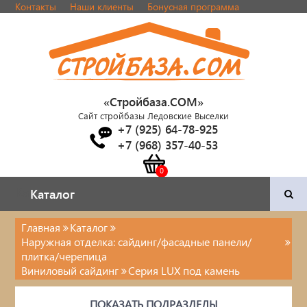
Контакты
Наши клиенты
Бонусная программа
«Стройбаза.COM»
Сайт стройбазы Ледовские Выселки
+7 (925) 64-78-925
+7 (968) 357-40-53
Каталог
Каталог
Главная
Каталог
Наружная отделка: сайдинг/фасадные панели/
Двери и фурнитура
плитка/черепица
Виниловый сайдинг
Серия LUX под камень
Наша продукция
ПОКАЗАТЬ ПОДРАЗДЕЛЫ