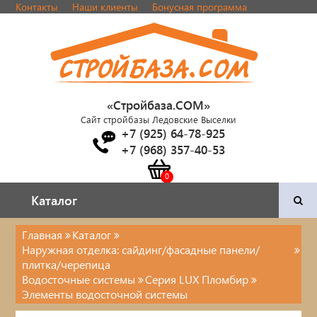
Контакты
Наши клиенты
Бонусная программа
«Стройбаза.COM»
Сайт стройбазы Ледовские Выселки
+7 (925) 64-78-925
+7 (968) 357-40-53
Каталог
Каталог
Главная
Каталог
Наружная отделка: сайдинг/фасадные панели/
Двери и фурнитура
плитка/черепица
Водосточные системы
Серия LUX Пломбир
Наша продукция
Элементы водосточной системы