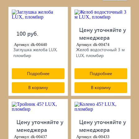
черепица...
Элементы ковки
Цену уточняйте у
100 руб.
Лакокрасочные материалы
менеджера
Артикул: dk-00440
Артикул: dk-00474
Электро-бензо инструменты
Заглушка желоба LUX,
Желоб водосточный 3 м
пломбир
LUX, пломбир
Ручной инструмент
Подробнее
Подробнее
Метизы
В корзину
В корзину
ПрофКрепеж
Пропитки для дерева
Цену уточняйте у
Цену уточняйте у
Печи для бани, отопления,
менеджера
менеджера
Артикул: dk-00437
Артикул: dk-00433