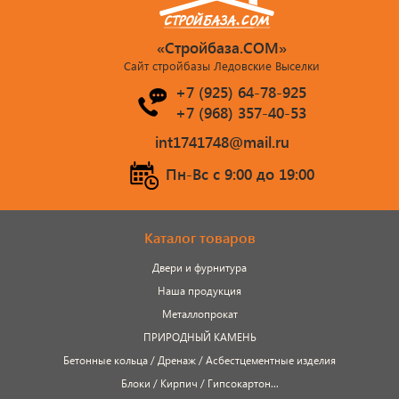
«Стройбаза.COM»
Сайт стройбазы Ледовские Выселки
+7 (925) 64-78-925
+7 (968) 357-40-53
int1741748@mail.ru
Пн-Вс c 9:00 до 19:00
Каталог товаров
Двери и фурнитура
Наша продукция
Металлопрокат
ПРИРОДНЫЙ КАМЕНЬ
Бетонные кольца / Дренаж / Асбестцементные изделия
Блоки / Кирпич / Гипсокартон...