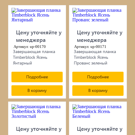
черепица...
Элементы ковки
Цену уточняйте у
Цену уточняйте у
Лакокрасочные материалы
менеджера
менеджера
Артикул: up-00170
Электро-бензо инструменты
Артикул: up-00171
Завершающая планка
Завершающая планка
Timberblock Ясень
Timberblock Ясень
Ручной инструмент
Янтарный
Прованс зеленый
Подробнее
Подробнее
Метизы
В корзину
В корзину
ПрофКрепеж
Пропитки для дерева
Печи для бани, отопления,
Цену уточняйте у
Цену уточняйте у