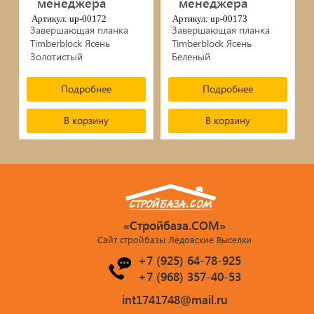
менеджера
менеджера
сопутствующие товары
Артикул: up-00172
Артикул: up-00173
Брусчатка/Тротуарная плитка
Завершающая планка
Завершающая планка
Timberblock Ясень
Timberblock Ясень
Золотистый
Беленый
Купели и бассейны из полипропилена
Подробнее
Подробнее
Облицовочная плитка
В корзину
В корзину
Мангалы
Септики ТОПАС
«Стройбаза.COM»
Сайт стройбазы Ледовские Выселки
+7 (925) 64-78-925
+7 (968) 357-40-53
int1741748@mail.ru