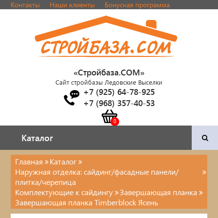
Контакты
Наши клиенты
Бонусная программа
«Стройбаза.COM»
Сайт стройбазы Ледовские Выселки
+7 (925) 64-78-925
+7 (968) 357-40-53
Каталог
Каталог
Главная
Каталог
Наружная отделка: сайдинг/фасадные панели/
Двери и фурнитура
плитка/черепица
Комплектующие к сайдингу
Завершающая планка
Наша продукция
Завершающая планка Timberblock Ясень